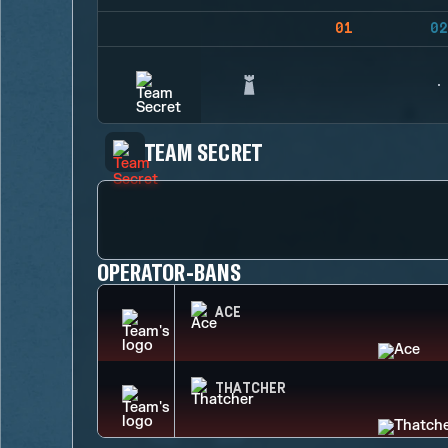
01
02
TEAM SECRET
OPERATOR-BANS
ACE
THATCHER