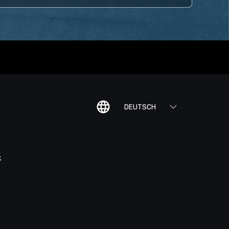
DEUTSCH
K