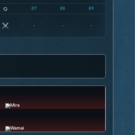
07
08
09