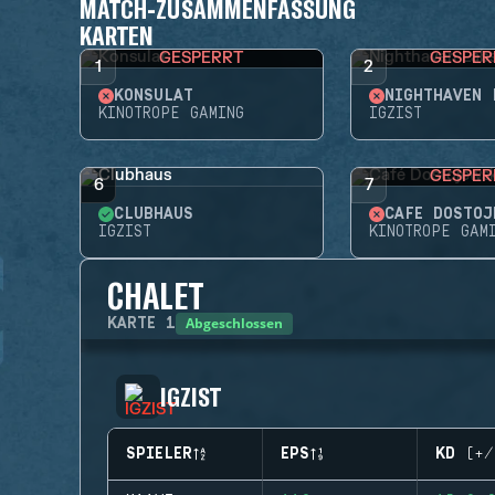
MATCH-ZUSAMMENFASSUNG
KARTEN
GESPERRT
GESPER
1
2
KONSULAT
NIGHTHAVEN 
KINOTROPE GAMING
IGZIST
GESPER
6
7
CLUBHAUS
CAFÉ DOSTOJ
IGZIST
KINOTROPE GAM
CHALET
Abgeschlossen
KARTE
1
IGZIST
SPIELER
EPS
KD (+/