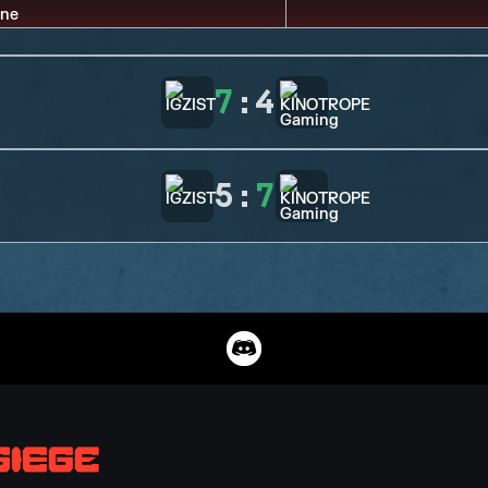
7
:
4
5
:
7