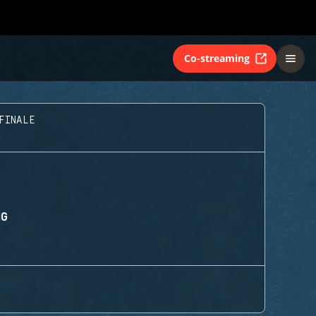
Co-streaming
FINALE
NG