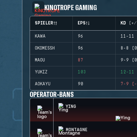
KINOTROPE GAMING
SPIELER
EPS
KD (+/
KAWA
96
11-11 
OKOMESSH
96
8-8 (0
MAOU
87
9-9 (0
YUKIZ
103
12-11 
AOKAYU
90
7-9 (-
OPERATOR-BANS
YING
MONTAGNE