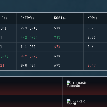
-)
ENTRY
KOST
KPR
(0)
2-3 (-1)
53%
0.73
)
4-2 (+2)
73%
0.53
)
1-1 (0)
47%
0.6
(+1)
0-2 (-2)
67%
0.8
2)
0-0 (0)
67%
0.47
TUBARÃO
FENRIR