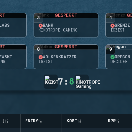
RT
GESPERRT
G
3
4
LABS
BANK
GRENZE
KINOTROPE GAMING
IGZIST
RT
GESPERRT
8
9
EWSKI
WOLKENKRATZER
OREGON
ING
IGZIST
DECIDER
7
:
8
-)
ENTRY
KOST
KPR