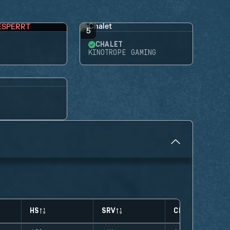
ESPERRT
5
CHALET
KINOTROPE GAMING
HS
SRV
CLUTCHES