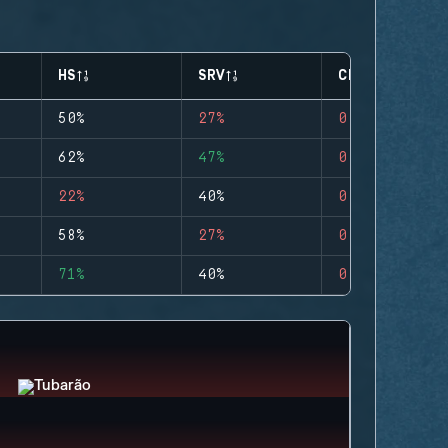
HS
SRV
CLUTCHES
50%
27%
0
62%
47%
0
22%
40%
0
58%
27%
0
71%
40%
0