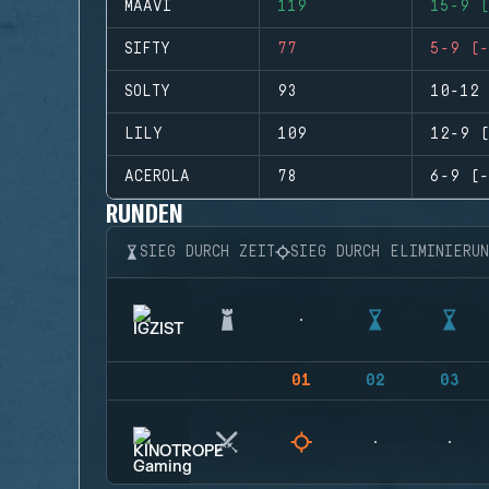
MAAVI
119
15-9 (
SIFTY
77
5-9 (-
SOLTY
93
10-12 
LILY
109
12-9 (
ACEROLA
78
6-9 (-
RUNDEN
SIEG DURCH ZEIT
SIEG DURCH ELIMINIERU
01
02
03