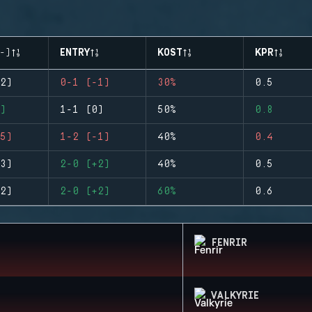
-)
ENTRY
KOST
KPR
2)
0-1 (-1)
30%
0.5
)
1-1 (0)
50%
0.8
5)
1-2 (-1)
40%
0.4
3)
2-0 (+2)
40%
0.5
2)
2-0 (+2)
60%
0.6
FENRIR
VALKYRIE