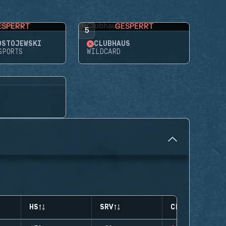
ESPERRT
GESPERRT
5
OSTOJEWSKI
CLUBHAUS
SPORTS
WILDCARD
HS
SRV
CLUTCHES