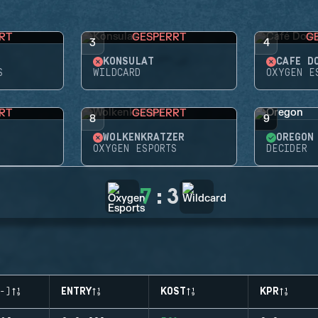
RT
GESPERRT
G
3
4
KONSULAT
CAFÉ D
S
WILDCARD
OXYGEN E
RT
GESPERRT
8
9
WOLKENKRATZER
OREGON
OXYGEN ESPORTS
DECIDER
7
:
3
-)
ENTRY
KOST
KPR