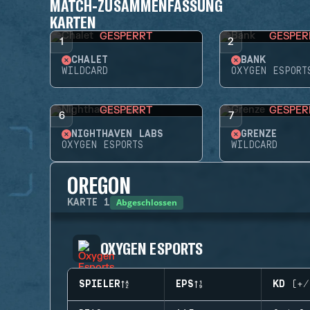
MATCH-ZUSAMMENFASSUNG
KARTEN
GESPERRT
GESPER
1
2
CHALET
BANK
WILDCARD
OXYGEN ESPORT
GESPERRT
GESPER
6
7
NIGHTHAVEN LABS
GRENZE
OXYGEN ESPORTS
WILDCARD
OREGON
Abgeschlossen
KARTE
1
OXYGEN ESPORTS
SPIELER
EPS
KD (+/