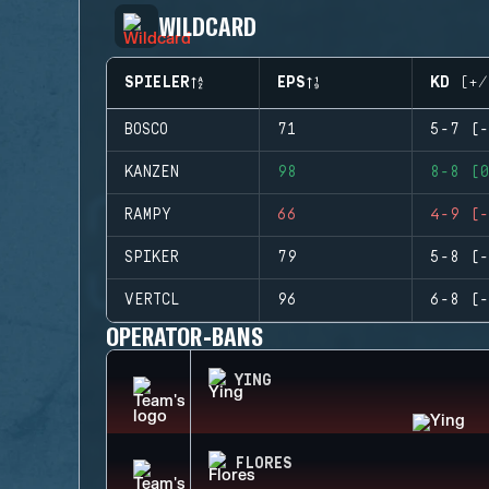
WILDCARD
SPIELER
EPS
KD (+/
BOSCO
71
5-7 (-
KANZEN
98
8-8 (0
RAMPY
66
4-9 (-
SPIKER
79
5-8 (-
VERTCL
96
6-8 (-
OPERATOR-BANS
YING
FLORES