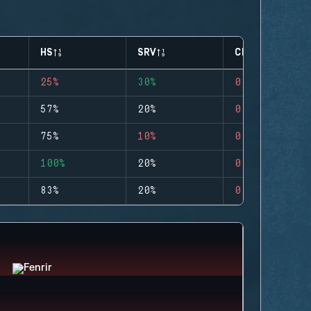
HS
SRV
CLUTCHES
25%
30%
0
57%
20%
0
75%
10%
0
100%
20%
0
83%
20%
0