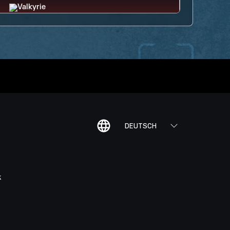
DEUTSCH
K