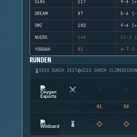
DIAS
117
9-6 (+
DREAM
87
5-6 (-
GMZ
102
9-6 (+
NUERS
146
13-3 (
YOGGAH
81
4-7 (-
RUNDEN
SIEG DURCH ZEIT
SIEG DURCH ELIMINIERU
01
02