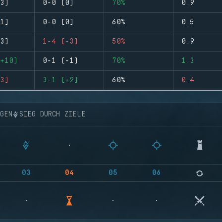
3)
0-0 (0)
70%
0.9
1)
0-0 (0)
60%
0.5
3)
1-4 (-3)
50%
0.9
+10)
0-1 (-1)
70%
1.3
3)
3-1 (+2)
60%
0.4
NGEN
SIEG DURCH ZIELE
03
04
05
06