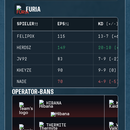
FURIA
SPIELER
EPS
KD (+/-)
FELIPOX
115
13-7 (+6)
HERDSZ
149
20-10 (+10)
JV92
83
7-9 (-2)
KHEYZE
90
9-9 (0)
NADE
70
4-9 (-5)
OPERATOR-BANS
HIBANA
KAID
THERMITE
VALKY