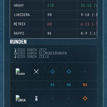
HASHY
130
15-12 (+3)
LUKIDERA
90
9-10 (-1)
MITRIX
60
6-13 (-7)
RAPPZ
85
8-9 (-1)
RUNDEN
SIEG DURCH ZEIT
SIEG DURCH ELIMINIERUNGEN
SIEG DURCH ZIELE
01
02
03
04