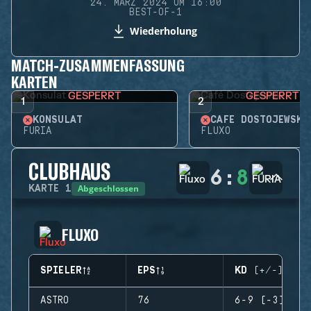
24. MÄRZ 2024 UM 16:00
BEST-OF-1
Wiederholung
MATCH-ZUSAMMENFASSUNG
KARTEN
GESPERRT
GESPERRT
1
2
KONSULAT
CAFÉ DOSTOJEWSKI
FURIA
FLUXO
CLUBHAUS
6
:
8
Abgeschlossen
KARTE
1
FLUXO
SPIELER
EPS
KD (+/-)
ASTRO
76
6-9 (-3)