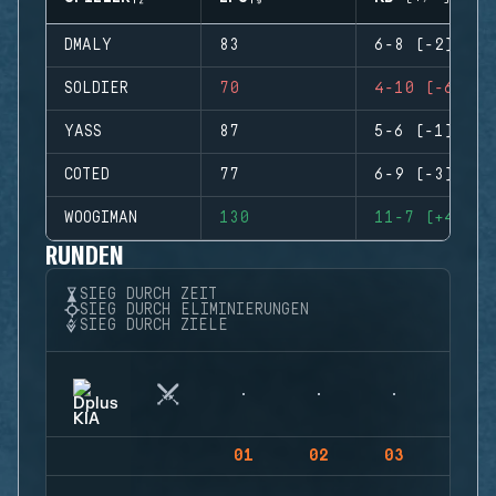
DMALY
83
6-8 (-2)
SOLDIER
70
4-10 (-6)
YASS
87
5-6 (-1)
COTED
77
6-9 (-3)
WOOGIMAN
130
11-7 (+4)
RUNDEN
SIEG DURCH ZEIT
SIEG DURCH ELIMINIERUNGEN
SIEG DURCH ZIELE
01
02
03
04