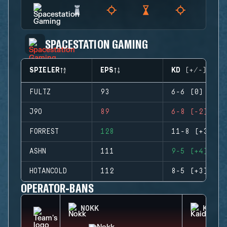
SPACESTATION GAMING
SPIELER
EPS
KD (+/-)
FULTZ
93
6-6 (0)
J9O
89
6-8 (-2)
FORREST
128
11-8 (+3)
ASHN
111
9-5 (+4)
HOTANCOLD
112
8-5 (+3)
OPERATOR-BANS
NOKK
KAID