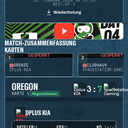
16. FEBRUAR 2024 UM 16:30
BEST-OF-3
Wiederholung
MATCH-ZUSAMMENFASSUNG
KARTEN
GESPERRT
GESPERRT
1
2
GRENZE
CLUBHAUS
DPLUS KIA
SPACESTATION GAMING
OREGON
3
:
7
Abgeschlossen
KARTE
1
DPLUS KIA
SPIELER
EPS
KD (+/-)