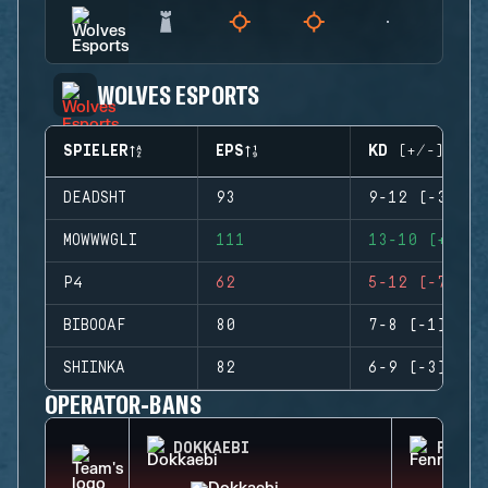
WOLVES ESPORTS
SPIELER
EPS
KD (+/-)
DEADSHT
93
9-12 (-3)
MOWWWGLI
111
13-10 (+3)
P4
62
5-12 (-7)
BIBOOAF
80
7-8 (-1)
SHIINKA
82
6-9 (-3)
OPERATOR-BANS
DOKKAEBI
FENRI