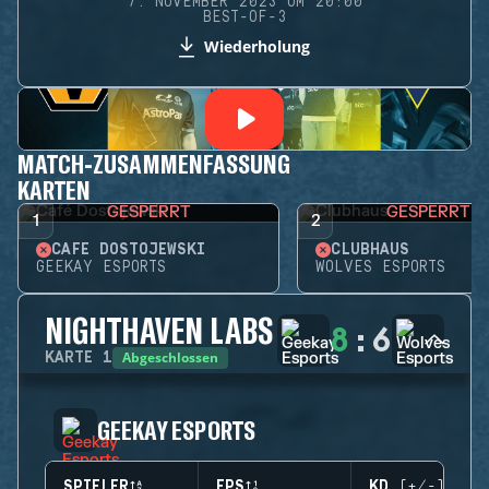
7. NOVEMBER 2023 UM 20:00
BEST-OF-3
Wiederholung
MATCH-ZUSAMMENFASSUNG
KARTEN
GESPERRT
GESPERRT
1
2
CAFÉ DOSTOJEWSKI
CLUBHAUS
GEEKAY ESPORTS
WOLVES ESPORTS
NIGHTHAVEN LABS
8
:
6
Abgeschlossen
KARTE
1
GEEKAY ESPORTS
SPIELER
EPS
KD (+/-)