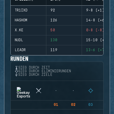
TR1IXD
92
9-8 (+1)
HASHOM
126
14-8 (+6)
X.KE
50
0-8 (-8)
NUDL
130
15-10 (+5)
LEADR
119
13-6 (+7)
RUNDEN
SIEG DURCH ZEIT
SIEG DURCH ELIMINIERUNGEN
SIEG DURCH ZIELE
01
02
03
04