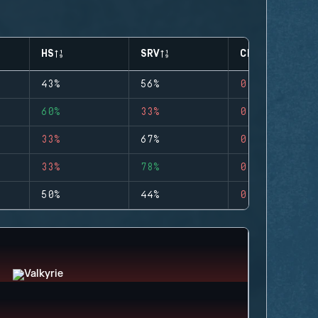
HS
SRV
CLUTCHES
43%
56%
0
60%
33%
0
33%
67%
0
33%
78%
0
50%
44%
0