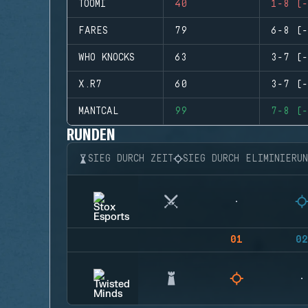
TOOMI
40
1-8 (-
FARES
79
6-8 (-
WHO KNOCKS
63
3-7 (-
X.R7
60
3-7 (-
MANTCAL
99
7-8 (-
RUNDEN
SIEG DURCH ZEIT
SIEG DURCH ELIMINIERU
01
02