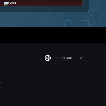
DEUTSCH
K