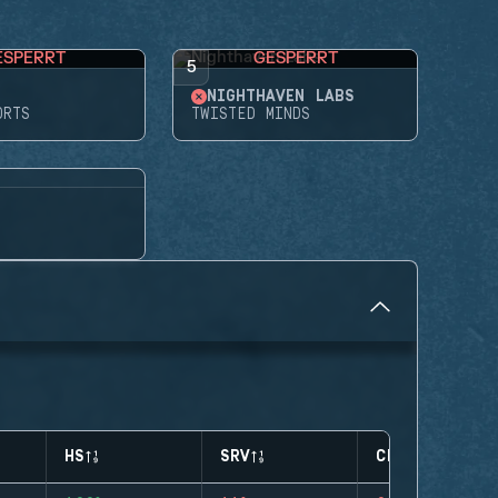
ESPERRT
GESPERRT
5
NIGHTHAVEN LABS
ORTS
TWISTED MINDS
HS
SRV
CLUTCHES