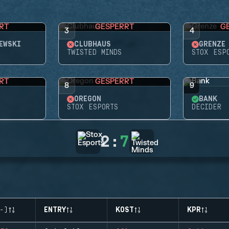
RT
GESPERRT
G
3
4
EWSKI
CLUBHAUS
GRENZE
TWISTED MINDS
STOX ESP
RT
GESPERRT
8
9
OREGON
BANK
STOX ESPORTS
DECIDER
2
:
7
-)
ENTRY
KOST
KPR