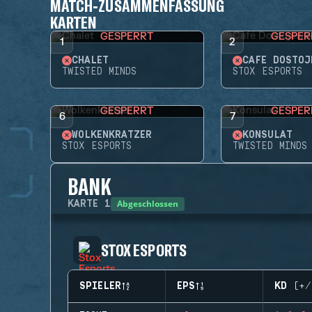
MATCH-ZUSAMMENFASSUNG
KARTEN
GESPERRT
GESPER
1
2
CHALET
CAFÉ DOSTOJ
TWISTED MINDS
STOX ESPORTS
GESPERRT
GESPER
6
7
WOLKENKRATZER
KONSULAT
STOX ESPORTS
TWISTED MINDS
BANK
Abgeschlossen
KARTE
1
STOX ESPORTS
SPIELER
EPS
KD (+/