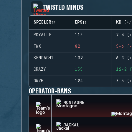
TWISTED MINDS
SPIELER
EPS
KD (+/
ROYALLE
113
7-4 (+
TWX
82
5-6 (-
KENPACH1
109
6-3 (+
CRAZY
155
12-2 (
GWZH
124
8-5 (+
OPERATOR-BANS
MONTAGNE
JACKAL