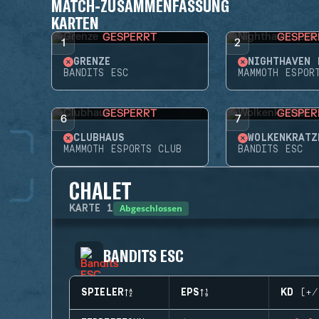
MATCH-ZUSAMMENFASSUNG
KARTEN
GESPERRT
GESPER
1
2
GRENZE
NIGHTHAVEN 
BANDITS ESC
MAMMOTH ESPOR
GESPERRT
GESPER
6
7
CLUBHAUS
WOLKENKRATZ
MAMMOTH ESPORTS CLUB
BANDITS ESC
CHALET
Abgeschlossen
KARTE
1
BANDITS ESC
SPIELER
EPS
KD (+/