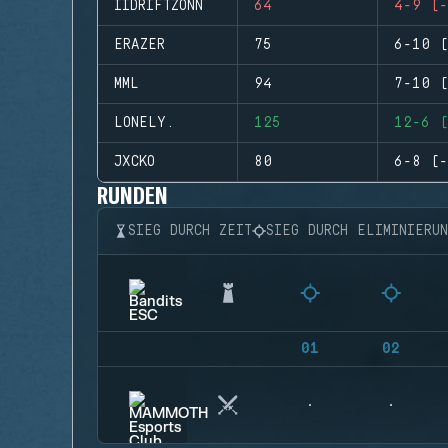
IIDRIFTZONN
64
4-9 (-
ERAZER
75
6-10 (
MML
94
7-10 (
LONELY.
125
12-6 (
JXCKO
80
6-8 (-
RUNDEN
SIEG DURCH ZEIT
SIEG DURCH ELIMINIERU
01
02