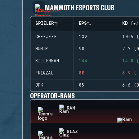
MAMMOTH ESPORTS CLUB
SPIELER
EPS
KD (+/
CHEFJEFF
132
10-5 (
HUNTR
98
7-7 (0
KILLERMAN
144
14-8 (
FRIQZAL
80
6-9 (-
JPK
85
6-6 (0
OPERATOR-BANS
RAM
GLAZ