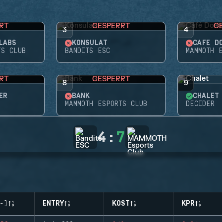
RT
GESPERRT
G
3
4
LABS
KONSULAT
CAFÉ D
TS CLUB
BANDITS ESC
MAMMOTH 
RT
GESPERRT
8
9
ER
BANK
CHALET
MAMMOTH ESPORTS CLUB
DECIDER
4
:
7
-)
ENTRY
KOST
KPR