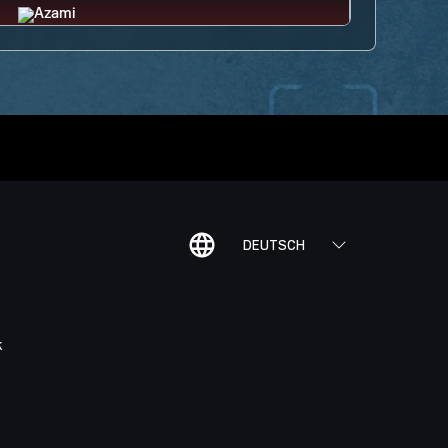
DEUTSCH
K