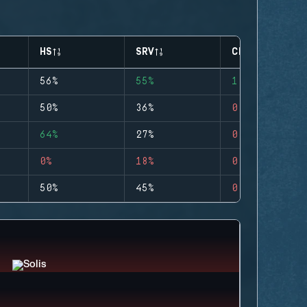
HS
SRV
CLUTCHES
56%
55%
1
50%
36%
0
64%
27%
0
0%
18%
0
50%
45%
0