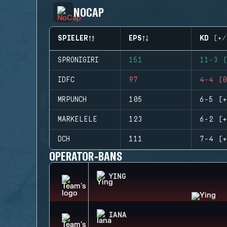
NOCAP
SPIELER
EPS
KD (+/
SPRONIGIRI
151
11-3 (
IDFC
97
4-4 (0
MRPUNCH
105
6-5 (+
MARKELELE
123
6-2 (+
DCH
111
7-4 (+
OPERATOR-BANS
YING
IANA