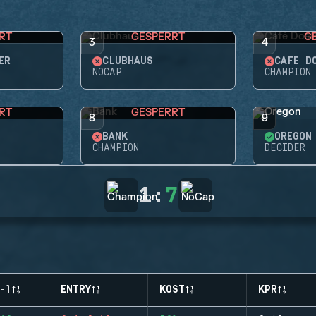
RT
GESPERRT
G
3
4
ER
CLUBHAUS
CAFÉ D
NOCAP
CHAMPION
RT
GESPERRT
8
9
BANK
OREGON
CHAMPION
DECIDER
1
:
7
-)
ENTRY
KOST
KPR