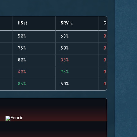
HS
SRV
CLUTCHES
50%
63%
0
75%
50%
0
80%
38%
0
40%
75%
0
86%
50%
0