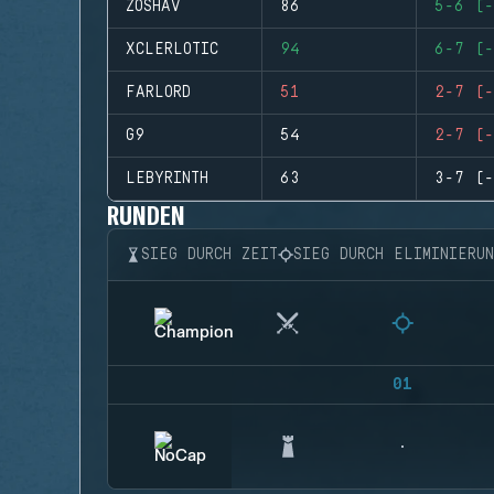
ZOSHAV
86
5-6 (-
XCLERLOTIC
94
6-7 (-
FARLORD
51
2-7 (-
G9
54
2-7 (-
LEBYRINTH
63
3-7 (-
RUNDEN
SIEG DURCH ZEIT
SIEG DURCH ELIMINIERU
01