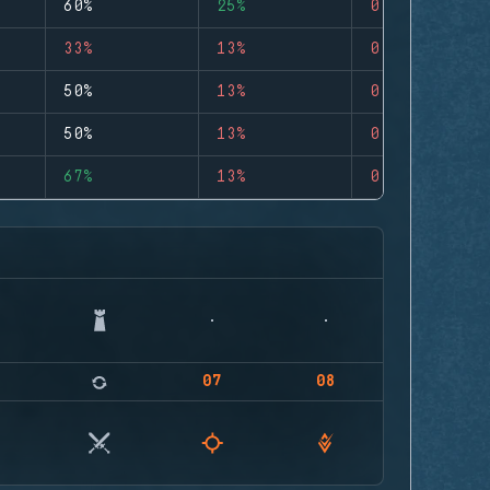
60%
25%
0
33%
13%
0
50%
13%
0
50%
13%
0
67%
13%
0
07
08