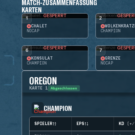
MATCH-ZUSAMMENFASSUNG
KARTEN
GESPERRT
GESPER
1
2
CHALET
WOLKENKRATZ
NOCAP
CHAMPION
GESPERRT
GESPER
6
7
KONSULAT
GRENZE
CHAMPION
NOCAP
OREGON
Abgeschlossen
KARTE
1
CHAMPION
SPIELER
EPS
KD (+/