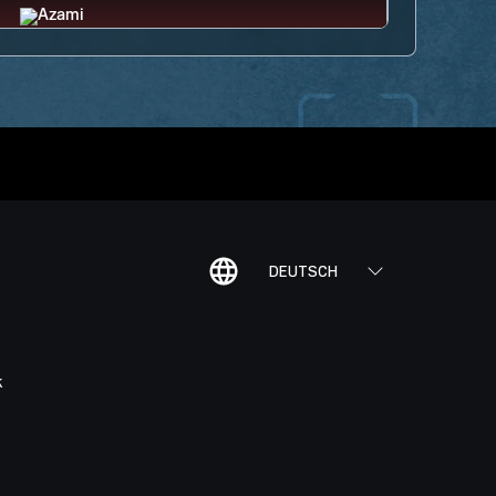
DEUTSCH
K