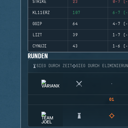
STRIKE
23
0-7 (-
KL11ERZ
107
6-7 (-
GGIP
64
4-7 (-
LIZT
39
1-7 (-
CYNUJI
43
1-6 (-
RUNDEN
SIEG DURCH ZEIT
SIEG DURCH ELIMINIERU
01