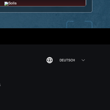
DEUTSCH
K