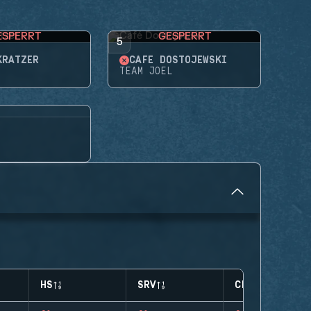
ESPERRT
GESPERRT
5
KRATZER
CAFÉ DOSTOJEWSKI
TEAM JOEL
HS
SRV
CLUTCHES