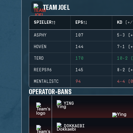
TEAM JOEL
SPIELER
EPS
KD (+/
ASPHY
107
5-3 (+
HOVEN
144
7-1 (+
TERD
170
10-2 (
REEPS96
145
8-2 (+
MENTALISTC
94
4-4 (0
OPERATOR-BANS
YING
DOKKAEBI