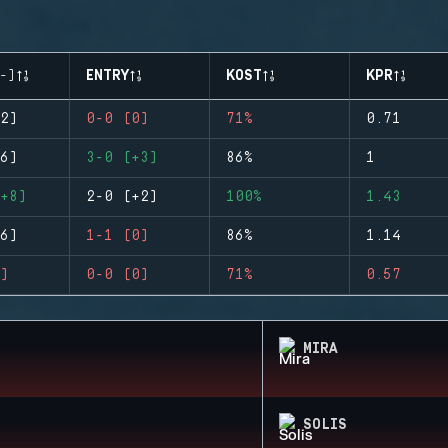
-)
ENTRY
KOST
KPR
2)
0-0 (0)
71%
0.71
6)
3-0 (+3)
86%
1
+8)
2-0 (+2)
100%
1.43
6)
1-1 (0)
86%
1.14
)
0-0 (0)
71%
0.57
MIRA
SOLIS