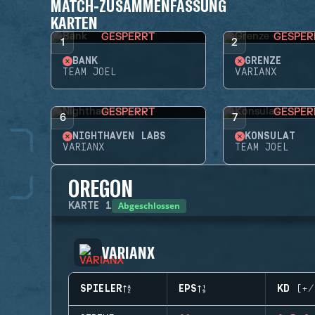
MATCH-ZUSAMMENFASSUNG
KARTEN
GESPERRT
GESPER
1
2
BANK
GRENZE
TEAM JOEL
VARIANX
GESPERRT
GESPER
6
7
NIGHTHAVEN LABS
KONSULAT
VARIANX
TEAM JOEL
OREGON
Abgeschlossen
KARTE
1
VARIANX
SPIELER
EPS
KD (+/