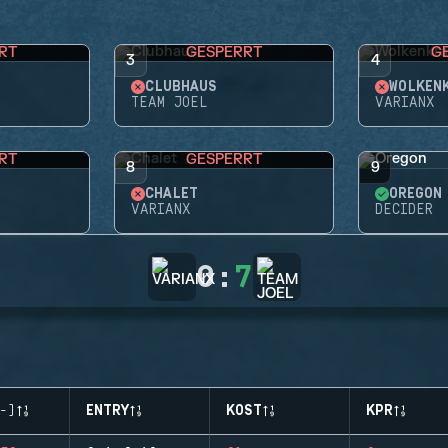
RT
GESPERRT
G
3
4
CLUBHAUS
WOLKEN
TEAM JOEL
VARIANX
RT
GESPERRT
8
9
CHALET
OREGON
VARIANX
DECIDER
0
:
7
-)
ENTRY
KOST
KPR