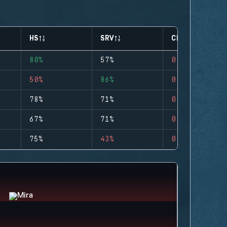
HS
SRV
CLUTCHES
80%
57%
0
50%
86%
0
78%
71%
0
67%
71%
0
75%
43%
0