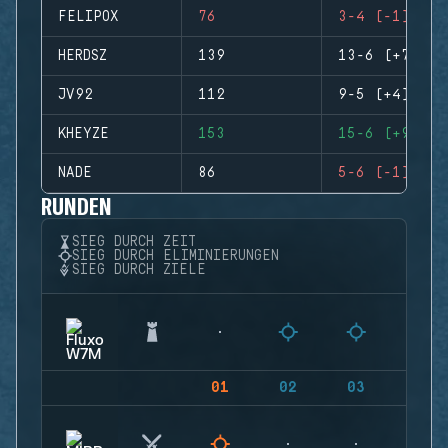
FELIPOX
76
3-4 (-1)
HERDSZ
139
13-6 (+7)
JV92
112
9-5 (+4)
KHEYZE
153
15-6 (+9)
NADE
86
5-6 (-1)
RUNDEN
SIEG DURCH ZEIT
SIEG DURCH ELIMINIERUNGEN
SIEG DURCH ZIELE
01
02
03
04