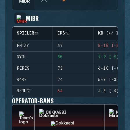
MIBR
SPIELER
EPS
KD (+/-)
FNTZY
67
5-10 (-5)
NYJL
85
7-9 (-2)
PERES
78
6-10 (-4)
R4RE
74
5-8 (-3)
REDUCT
64
4-8 (-4)
OPERATOR-BANS
DOKKAEBI
MIRA