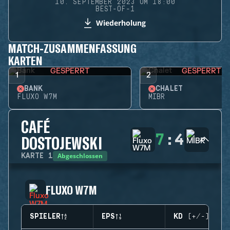
10. SEPTEMBER 2023 UM 18:00
BEST-OF-1
Wiederholung
MATCH-ZUSAMMENFASSUNG
KARTEN
GESPERRT
GESPERRT
1
2
BANK
CHALET
FLUXO W7M
MIBR
CAFÉ
7
:
4
DOSTOJEWSKI
Abgeschlossen
KARTE
1
FLUXO W7M
SPIELER
EPS
KD (+/-)