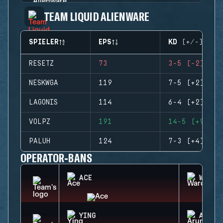
TEAM LIQUID ALIENWARE
SPIELER
EPS
KD (+/-)
RESETZ
73
3-5 (-2)
NESKWGA
119
7-5 (+2)
LAGONIS
114
6-4 (+2)
VOLPZ
191
14-5 (+9)
PALUH
124
7-3 (+4)
OPERATOR-BANS
ACE
WARDE
YING
ARUNI