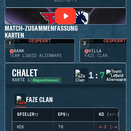
BEST-OF-3
MATCH-ZUSAMMENFASSUNG
KARTEN
GESPERRT
GESPERRT
1
2
BANK
VILLA
TEAM LIQUID ALIENWARE
FAZE CLAN
CHALET
1
:
7
Abgeschlossen
KARTE
1
FAZE CLAN
SPIELER
EPS
KD (+/-)
KDS
70
4-8 (-4)