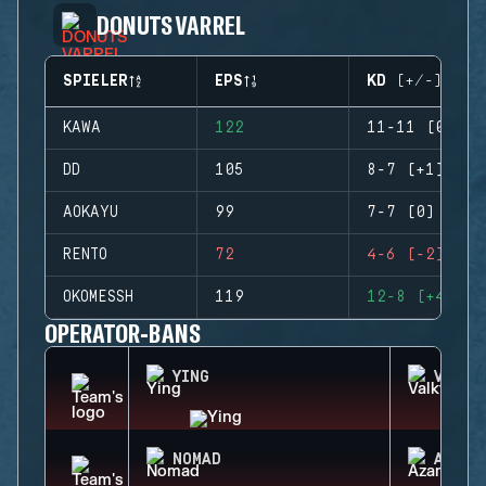
DONUTS VARREL
SPIELER
EPS
KD (+/-)
KAWA
122
11-11 (0)
DD
105
8-7 (+1)
AOKAYU
99
7-7 (0)
RENTO
72
4-6 (-2)
OKOMESSH
119
12-8 (+4)
OPERATOR-BANS
YING
VALKY
NOMAD
AZAMI