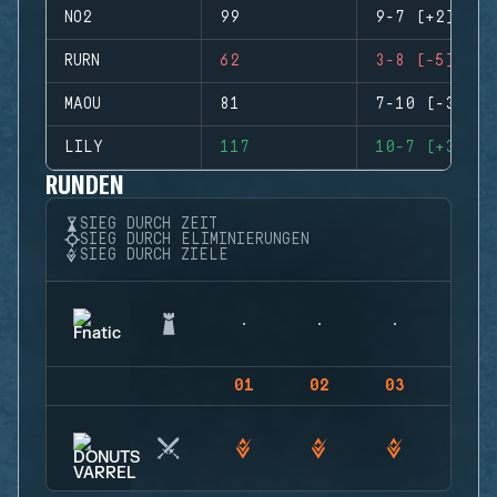
NO2
99
9-7 (+2)
RURN
62
3-8 (-5)
MAOU
81
7-10 (-3)
LILY
117
10-7 (+3)
RUNDEN
SIEG DURCH ZEIT
SIEG DURCH ELIMINIERUNGEN
SIEG DURCH ZIELE
01
02
03
04