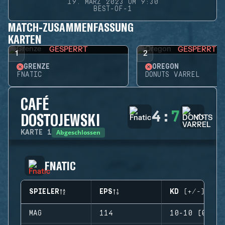
19. MÄRZ 2023 UM 9:30
BEST-OF-1
MATCH-ZUSAMMENFASSUNG
KARTEN
GESPERRT
GESPERRT
1
2
GRENZE
OREGON
FNATIC
DONUTS VARREL
CAFÉ
4
:
7
DOSTOJEWSKI
Abgeschlossen
KARTE
1
FNATIC
SPIELER
EPS
KD (+/-)
MAG
114
10-10 (0)