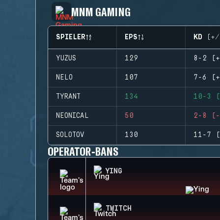
MNM GAMING
SPIELER
EPS
KD (+/
YUZUS
129
8-2 (+
NELO
107
7-6 (+
TYRANT
134
10-3 (
NEONICAL
50
2-8 (-
SOLOTOV
130
11-7 (
OPERATOR-BANS
YING
TWITCH