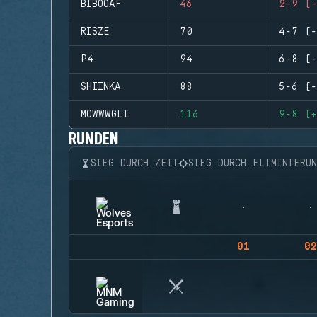
BIBOOAF
46
2-9 (-
RISZE
70
4-7 (-
P4
94
6-8 (-
SHIINKA
88
5-6 (-
MOWWWGLI
116
9-8 (+
RUNDEN
SIEG DURCH ZEIT
SIEG DURCH ELIMINIERU
01
02