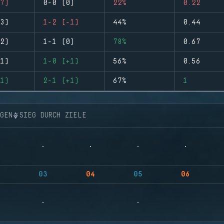
7)
0-0 (0)
22%
0.22
3)
1-2 (-1)
44%
0.44
2)
1-1 (0)
78%
0.67
1)
1-0 (+1)
56%
0.56
1)
2-1 (+1)
67%
1
NGEN
SIEG DURCH ZIELE
03
04
05
06