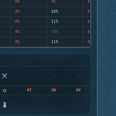
0%
0%
0
0%
22%
0
0%
11%
0
0%
33%
0
0%
11%
0
07
08
09