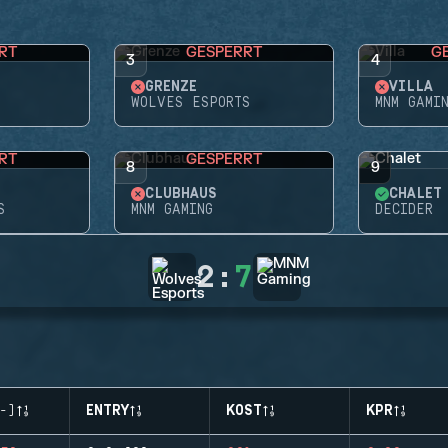
RT
GESPERRT
G
3
4
GRENZE
VILLA
WOLVES ESPORTS
MNM GAMI
RT
GESPERRT
8
9
CLUBHAUS
CHALET
S
MNM GAMING
DECIDER
2
:
7
-)
ENTRY
KOST
KPR