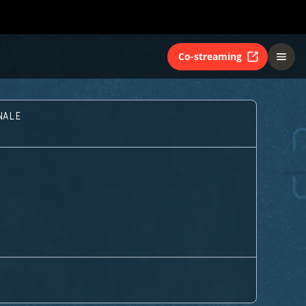
Co-streaming
NALE