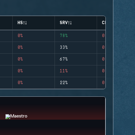
HS
SRV
CLUTCHES
0%
78%
0
0%
33%
0
0%
67%
0
0%
11%
0
0%
22%
0