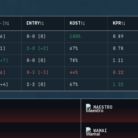
-)
ENTRY
KOST
KPR
6)
0-0 (0)
100%
0.89
1)
2-0 (+2)
67%
0.78
+7)
0-0 (0)
78%
1.11
6)
0-3 (-3)
44%
0.22
+4)
2-2 (0)
67%
1.22
MAESTRO
WAMAI