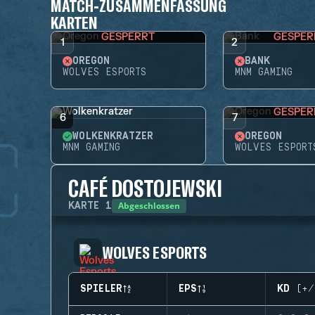
MATCH-ZUSAMMENFASSUNG
KARTEN
GESPERRT
GESPER
1
2
OREGON
BANK
WOLVES ESPORTS
MNM GAMING
GESPER
6
7
WOLKENKRATZER
OREGON
MNM GAMING
WOLVES ESPORT
CAFÉ DOSTOJEWSKI
Abgeschlossen
KARTE
1
WOLVES ESPORTS
SPIELER
EPS
KD (+/