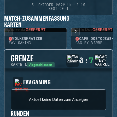
5. OKTOBER 2022 UM 13:15
BEST-OF-1
MATCH-ZUSAMMENFASSUNG
KARTEN
GESPERRT
GESPERRT
1
2
WOLKENKRATZER
CAFÉ DOSTOJEWSKI
FAV GAMING
CAG BY VARREL
GRENZE
3
:
7
Abgeschlossen
KARTE
1
FAV GAMING
Aktuell keine Daten zum Anzeigen
RUNDEN