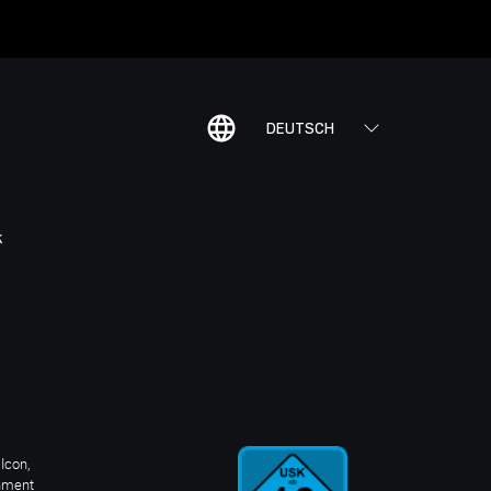
DEUTSCH
K
Icon,
inment