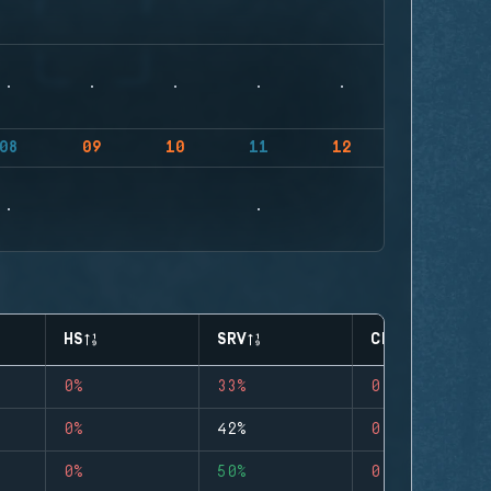
08
09
10
11
12
HS
SRV
CLUTCHES
0%
33%
0
0%
42%
0
0%
50%
0