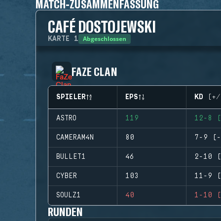
MATCH-ZUSAMMENFASSUNG
CAFÉ DOSTOJEWSKI
Abgeschlossen
KARTE
1
FAZE CLAN
SPIELER
EPS
KD (+/
ASTRO
119
12-8 (
CAMERAM4N
80
7-9 (-
BULLET1
46
2-10 (
CYBER
103
11-9 (
SOULZ1
40
1-10 (
RUNDEN