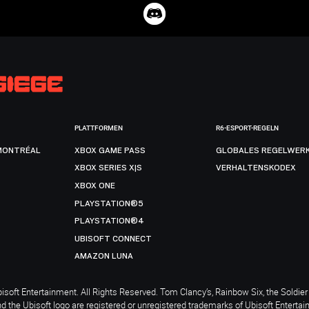
PLATTFORMEN
R6-ESPORT-REGELN
MONTRÉAL
XBOX GAME PASS
GLOBALES REGELWER
XBOX SERIES X|S
VERHALTENSKODEX
XBOX ONE
PLAYSTATION®5
PLAYSTATION®4
UBISOFT CONNECT
AMAZON LUNA
soft Entertainment. All Rights Reserved. Tom Clancy’s, Rainbow Six, the Soldier 
nd the Ubisoft logo are registered or unregistered trademarks of Ubisoft Enterta