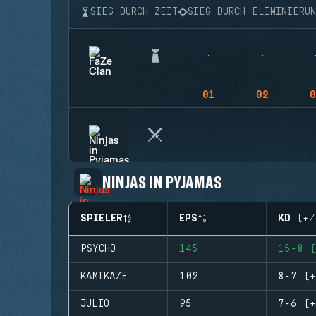
SIEG DURCH ZEIT
SIEG DURCH ELIMINIERU
01
02
0
NINJAS IN PYJAMAS
SPIELER
EPS
KD (+/
PSYCHO
145
15-8 (
KAMIKAZE
102
8-7 (+
JULIO
95
7-6 (+