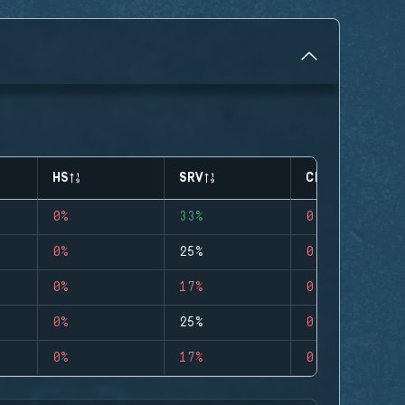
HS
SRV
CLUTCHES
0%
33%
0
0%
25%
0
0%
17%
0
0%
25%
0
0%
17%
0