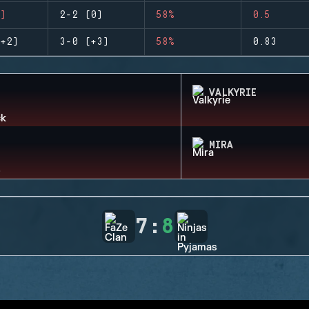
)
2-2 (0)
58%
0.5
+2)
3-0 (+3)
58%
0.83
VALKYRIE
MIRA
7
:
8