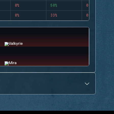
0%
50%
0
0%
33%
0