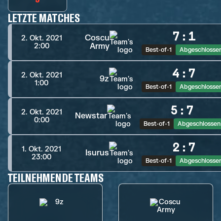
LETZTE MATCHES
7
:
1
Coscu
2. Okt. 2021
Army
2:00
Best-of-1
Abgeschlosse
4
:
7
2. Okt. 2021
9z
1:00
Best-of-1
Abgeschlosse
5
:
7
2. Okt. 2021
Newstar
0:00
Best-of-1
Abgeschlossen
2
:
7
1. Okt. 2021
Isurus
23:00
Best-of-1
Abgeschlosse
TEILNEHMENDE TEAMS