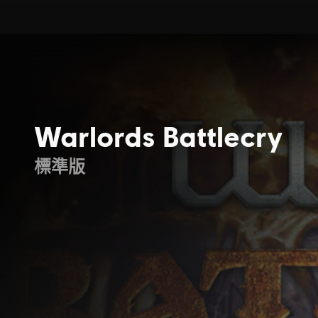
Warlords Battlecry
標準版