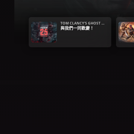
網
站
TOM CLANCY'S GHOST R
ECON
與我們一同歡慶！
本週熱門