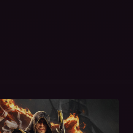
新
標
US$19.99
免費
大贈送