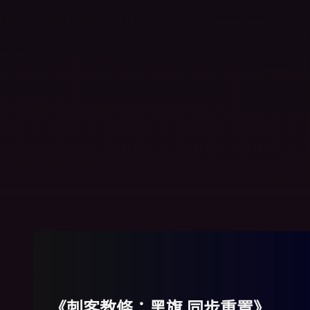
火線獵殺：未來戰士
標準版
《刺客教條：黑旗 同步重置》