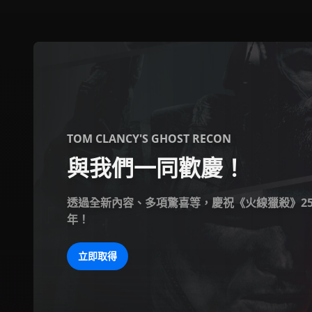
Ubisoft
|
歡
迎
TOM CLANCY'S GHOST RECON
與我們一同歡慶！
來
到
透過全新內容、多項驚喜等，慶祝《火線獵殺》25
年！
Ubisoft
立即取得
官
方