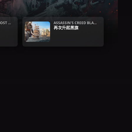
OST R
ASSASSIN'S CREED BLAC
S
K FLAG RESYNCED
再次升起黑旗