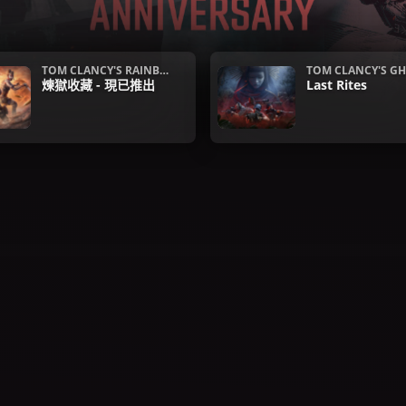
TOM CLANCY'S RAINBO
TOM CLANCY'S GH
W SIX SIEGE
煉獄收藏 - 現已推出
ECON WILDLAND
Last Rites