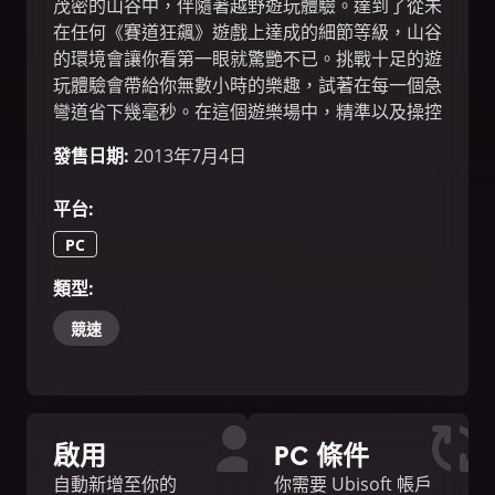
茂密的山谷中，伴隨著越野遊玩體驗。達到了從未
在任何《賽道狂飆》遊戲上達成的細節等級，山谷
的環境會讓你看第一眼就驚艷不已。挑戰十足的遊
玩體驗會帶給你無數小時的樂趣，試著在每一個急
彎道省下幾毫秒。在這個遊樂場中，精準以及操控
是關鍵。甩尾是最後手段並且會讓你浪費時間。
發售日期
:
2013年7月4日
平台
:
PC
類型
:
競速
啟用
PC 條件
自動新增至你的
你需要 Ubisoft 帳戶