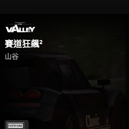
賽道狂飆²
山谷