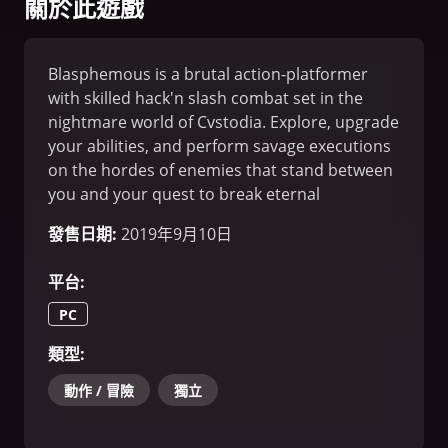
關於此遊戲
Blasphemous is a brutal action-platformer
with skilled hack'n slash combat set in the
nightmare world of Cvstodia. Explore, upgrade
your abilities, and perform savage executions
on the hordes of enemies that stand between
you and your quest to break eternal
damnation.
發售日期
:
2019年9月10日
平台
:
PC
類型
:
動作 / 冒險
獨立