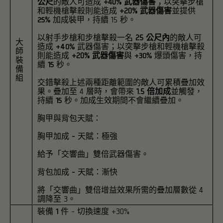
公尺
的敵人可造成
+40% 武器傷害
；以突擊步槍
和輕機槍擊殺則能造成
+20% 武器傷害
並提供
25% 加成裝甲
，持續 15 秒。
以射手步槍和步槍擊殺一名
25 公尺內
的敵人可
大
造成
+40% 武器傷害
；以突擊步槍和輕機槍擊殺
師
則能造成
+20% 武器傷害
與
+30% 爆頭傷害
，持
裝
續
15 秒
。
備
組
交錯擊殺上述兩種距離範圍的敵人可累積疊加效
果。疊加至 4 層時，會帶來
1.5 倍加成
並觸發，
持續
15 秒
。加成生效期間不會繼續疊加。
胸甲與背包天賦
：
胸甲加成 - 天賦：極強
給予「交響曲」雙倍武器傷害。
背包加成 - 天賦：漸快
將「交響曲」雙倍增益效果所需的疊加層數從 4
調降至 3。
裝備
1 件
- 切換速度 +30%