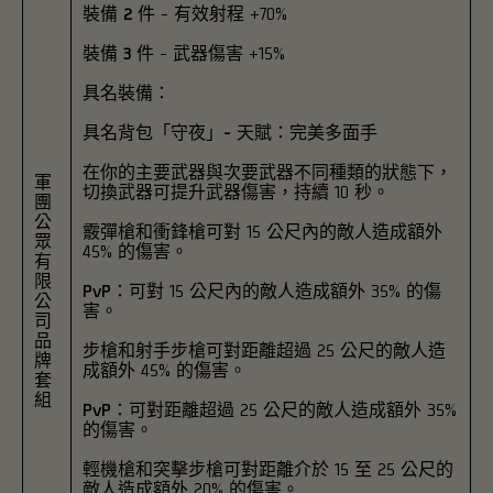
裝備
2 件
- 有效射程 +70%
裝備
3 件
- 武器傷害 +15%
具名裝備
：
具名背包「守夜」- 天賦：完美多面手
在你的主要武器與次要武器不同種類的狀態下，
軍
切換武器可提升武器傷害，持續 10 秒。
團
公
霰彈槍和衝鋒槍可對 15 公尺內的敵人造成額外
眾
45% 的傷害。
有
限
PvP
：可對 15 公尺內的敵人造成額外 35% 的傷
公
害。
司
品
步槍和射手步槍可對距離超過 25 公尺的敵人造
牌
成額外 45% 的傷害。
套
組
PvP
：可對距離超過 25 公尺的敵人造成額外 35%
的傷害。
輕機槍和突擊步槍可對距離介於 15 至 25 公尺的
敵人造成額外 20% 的傷害。