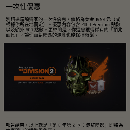
一次性優惠
別錯過這項獨家的一次性優惠，價格為美金 19.99 元（或
根據你所在地而定）。優惠內容包含 2000 Premium 點數
以及額外 600 點數。更棒的是，你還會獲得稀有的「預兆
面具」，讓你面對暗區的混亂也能保持時髦。
報告結束，以上就是「第 6 年第 2 季：赤紅陰影」即將為