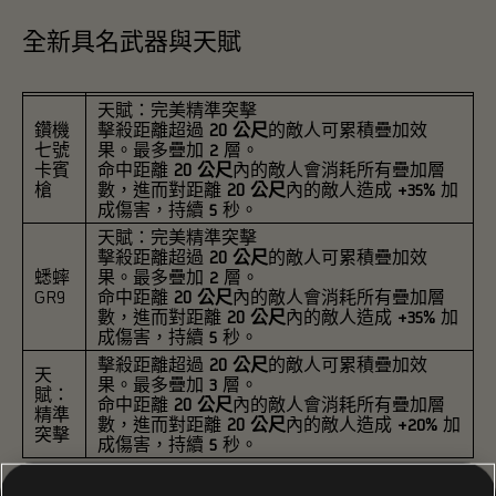
全新具名武器與天賦
天賦：完美精準突擊
鑽機
擊殺距離超過
20 公尺
的敵人可累積疊加效
七號
果。最多疊加
2
層。
卡賓
命中距離
20 公尺
內的敵人會消耗所有疊加層
槍
數，進而對距離
20 公尺
內的敵人造成
+35% 加
成傷害
，持續
5 秒
。
天賦：完美精準突擊
擊殺距離超過
20 公尺
的敵人可累積疊加效
蟋蟀
果。最多疊加
2
層。
GR9
命中距離
20 公尺
內的敵人會消耗所有疊加層
數，進而對距離
20 公尺
內的敵人造成
+35% 加
成傷害
，持續
5 秒
。
擊殺距離超過
20 公尺
的敵人可累積疊加效
天
果。最多疊加
3
層。
賦：
命中距離
20 公尺
內的敵人會消耗所有疊加層
精準
數，進而對距離
20 公尺
內的敵人造成
+20% 加
突擊
成傷害
，持續
5 秒
。