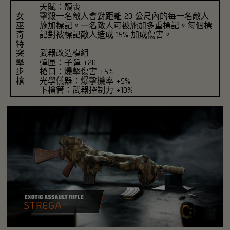
天賦：頹喪
女
擊殺一名敵人會對距離 20 公尺內的每一名敵人
巫
施加標記。一名敵人可被施加多重標記。每個標
奇
記對被標記敵人造成 15% 加成傷害。
特
突
武器改造模組
擊
彈匣：子彈 +20
步
槍口：爆擊傷害 +5%
槍
光學儀器：爆擊機率 +5%
下槍管：武器控制力 +10%