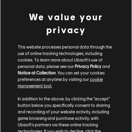
新難易度：大師
We value your
「大師主要任務」代表的是全新的難易度，專屬於「獵捕
主要任務」。這個難易度是專為想追求更多挑戰的硬派玩
privacy
家所設計。這個難易度的敵人會等比強化，且包含季度修
改器，將再再考驗你的技巧極限。
能突破這種難易度的玩家將可獲得特殊獎勵，例如額外經
This website processes personal data through the
驗值、高品質戰利品、資源、遊戲內點數和獨特外觀物
use of online tracking technologies, including
品。此外，成功完成「大師主要任務」的玩家，將獲得奇
cookies. To learn more about Ubisoft's use of
特背心「挑釁者」作為特殊獎勵。
personal data, please see our
Privacy Policy
and
Notice at Collection
. You can set your cookies
天賦：挑戰者
挑釁
PVE: 受到 20 公尺內的敵人傷害時，可獲得
preferences at anytime by visiting our
cookie
者
+25% 傷害抗性。
management tool.
奇特
PVP: 受到 15 公尺內的敵人傷害時，可獲得
背心
+20% 傷害抗性。
In addition to the above, by clicking the “accept”
button below you specifically consent to sharing
and recording of your website activity, including
game browsing and purchase activity, with
Ubisoft’s partners via these online tracking
technologies. If you wish to decline, click the