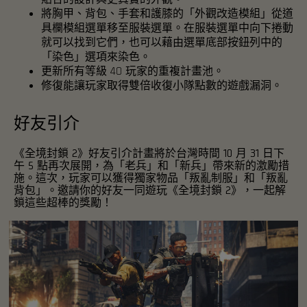
將胸甲、背包、手套和護膝的「外觀改造模組」從道
具欄模組選單移至服裝選單。在服裝選單中向下捲動
就可以找到它們，也可以藉由選單底部按鈕列中的
「染色」選項來染色。
更新所有等級 40 玩家的重複計畫池。
修復能讓玩家取得雙倍收復小隊點數的遊戲漏洞。
好友引介
《全境封鎖 2》好友引介計畫將於台灣時間 10 月 31 日下
午 5 點再次展開，為「老兵」和「新兵」帶來新的激勵措
施。這次，玩家可以獲得獨家物品「叛亂制服」和「叛亂
背包」。邀請你的好友一同遊玩《全境封鎖 2》，一起解
鎖這些超棒的獎勵！