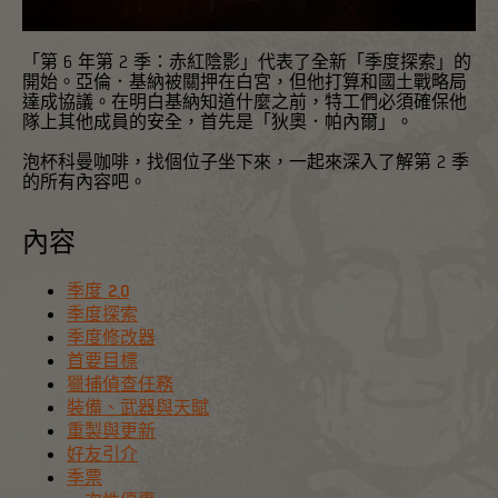
「第 6 年第 2 季：赤紅陰影」代表了全新「季度探索」的
開始。亞倫．基納被關押在白宮，但他打算和國土戰略局
達成協議。在明白基納知道什麼之前，特工們必須確保他
隊上其他成員的安全，首先是「狄奧．帕內爾」。
泡杯科曼咖啡，找個位子坐下來，一起來深入了解第 2 季
的所有內容吧。
內容
季度 2.0
季度探索
季度修改器
首要目標
獵捕偵查任務
裝備、武器與天賦
重製與更新
好友引介
季票