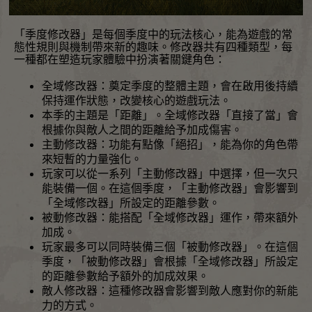
「季度修改器」是每個季度中的玩法核心，能為遊戲的常
態性規則與機制帶來新的趣味。修改器共有四種類型，每
一種都在塑造玩家體驗中扮演著關鍵角色：
全域修改器
：奠定季度的整體主題，會在啟用後持續
保持運作狀態，改變核心的遊戲玩法。
本季的主題是「距離」。全域修改器「直接了當」會
根據你與敵人之間的距離給予加成傷害。
主動修改器
：功能有點像「絕招」，能為你的角色帶
來短暫的力量強化。
玩家可以從一系列「主動修改器」中選擇，但一次只
能裝備一個。在這個季度，「主動修改器」會影響到
「全域修改器」所設定的距離參數。
被動修改器
：能搭配「全域修改器」運作，帶來額外
加成。
玩家最多可以同時裝備三個「被動修改器」。在這個
季度，「被動修改器」會根據「全域修改器」所設定
的距離參數給予額外的加成效果。
敵人修改器
：這種修改器會影響到敵人應對你的新能
力的方式。