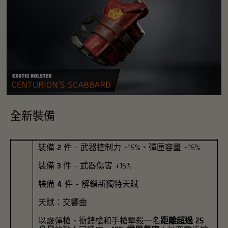
全新裝備
裝備
2 件
- 武器控制力 +15%、彈匣容量 +15%
裝備
3 件
- 武器傷害 +15%
裝備
4 件
- 解鎖新獨特天賦
天賦：交響曲
以霰彈槍、衝鋒槍和手槍擊殺一名
距離超過 25