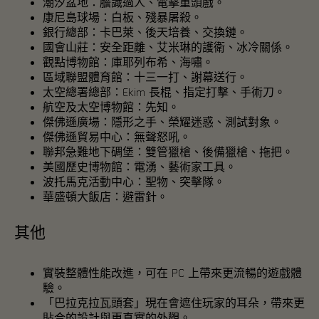
潮汐盆地
：膽識過人、電擊重頭戲。
康尼島球場
：白板、殘暴屠殺。
銀行總部
：卡巴萊、後天培養、交換鏈。
國會山莊
：安全距離、艾米琳的護衛、冰冷關係。
觀點博物館
：庫耶列布希、海嘯。
區域聯盟體育館
：十三一打、謝幕送行。
太空總署總部
：Ekim 長棍、指定打擊、手術刀。
航空及太空博物館
：先知。
傑佛遜廣場
：隱形之手、榮耀迷惑、測試對象。
傑佛遜貿易中心
：無聲怒吼。
聯邦急難地下碉堡
：雙管獵槍、後備獵槍、拖把。
美國歷史博物館
：電湧、藝術家工具。
波托馬克活動中心
：聖物、突擊隊。
華盛頓大飯店
：避雷針。
其他
實裝整體性能改進，可在 PC 上帶來更流暢的遊戲體
驗。
「巴拉克拉瓦頭套」現在會遮住玩家的耳朵，帶來更
貼合的設計與更真實的外觀。