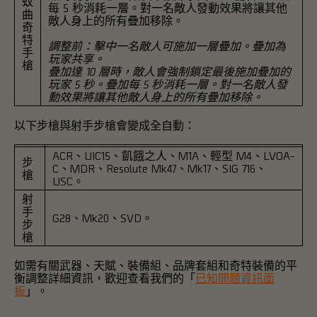
蚊
每 5 秒消耗一層。對一名敵人發動效果將讓其他
曲
敵人身上的所有疊加移除。
奇
特
調整前：擊中一名敵人可施加一層疊加。疊加為
手
玩家共享。
槍
疊加達 10 層時，敵人會強制鎖定最後施加疊加的
玩家 5 秒。疊加每 5 秒消耗一層。對一名敵人發
動效果將讓其他敵人身上的所有疊加移除。
以下步槍與射手步槍會變成全自動
：
ACR、UIC15、飢餓之人、M1A、輕型 M4、LVOA-
步
C、MDR、Resolute Mk47、Mk17、SIG 716、
槍
USC。
射
手
G28、Mk20、SVD。
步
槍
如需有關武器、天賦、裝備組、品牌套組和奇特裝備的平
衡調整詳細資訊，歡迎查看我們的「
已知問題資訊面
板
」。