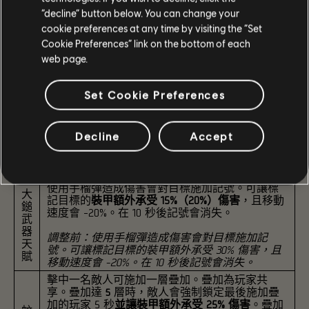
“decline” button below. You can change your
cookie preferences at any time by visiting the “Set
Cookie Preferences” link on the bottom of each
web page.
Set Cookie Preferences
重製與更新
Decline
Accept
現有裝備平衡調整
使用手榴彈造成傷害會對目標施加記號。可讓標
大
記目標的
裝甲額外承受 15%（20%）傷害
，且移動
鎚
速度會 -20%。在 10 秒後記號會消失。
武
器
調整前：使用手榴彈造成傷害會對目標施加記
天
號。可讓標記目標的裝甲額外承受 30% 傷害，且
賦
移動速度會 -20%。在 10 秒後記號會消失。
擊中一名敵人可施加一層疊加。疊加為玩家共
享。疊加達
5
層時，敵人會強制鎖定最後施加疊
加的玩家 5 秒
並讓裝甲額外承受 25% 傷害
。疊加