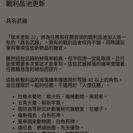
戰利品池更新
具名武器
「版本更新 22」將為任務和任務首領的戰利品池加入新一
批的「具名武器」。原有的戰利品會保持不變，同時讓玩
家有獲得這些新物品的機會。
雖然這些武器的掉落率較高，但不保證一定能取得，且可
能會需要多次嘗試才能拿到。這些武器掉落的機率會隨著
任務難易度的增加而提升。
這些新戰利品的掉落機率僅適用於等級 40 以上的角色，
並且僅限於一般的任務，不適用於「入侵任務」。
白橡木營地
：縱火狂、機械動物、棄君者。
五角大廈
：嶄新牢靠。
國防高等研究計劃署研究實驗室
：左撇子。
羅斯福島
：白色死神。
曼寧國家動物園
：白色死神。
康尼島
：燃燒殆盡、先天優勢。