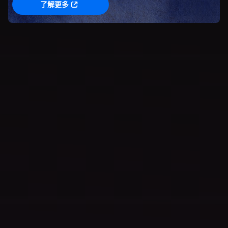
(TW)
了解更多
待探索遊戲