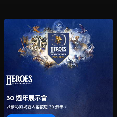
Heroes
of
Might
and
Magic
系
列
|
30 週年展示會
Ubisoft
以精彩的揭露內容歡慶 30 週年。