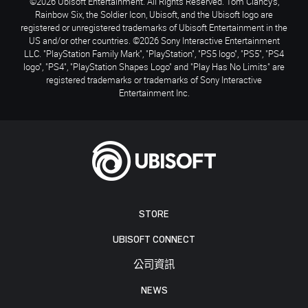
©2026 Ubisoft Entertainment. All Rights Reserved. Tom Clancy’s,
Rainbow Six, the Soldier Icon, Ubisoft, and the Ubisoft logo are
registered or unregistered trademarks of Ubisoft Entertainment in the
US and/or other countries. ©2026 Sony Interactive Entertainment
LLC. "PlayStation Family Mark", "PlayStation", "PS5 logo", "PS5", "PS4
logo", "PS4", "PlayStation Shapes Logo" and "Play Has No Limits" are
registered trademarks or trademarks of Sony Interactive
Entertainment Inc.
STORE
UBISOFT CONNECT
公司資訊
NEWS