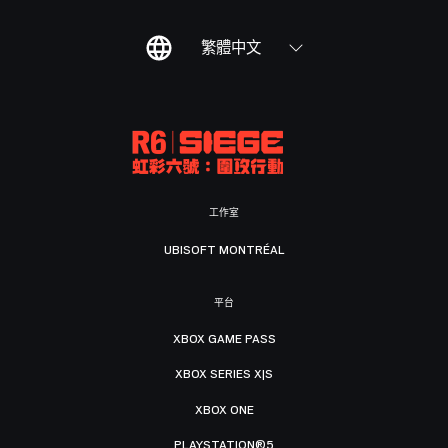
繁體中文
工作室
UBISOFT MONTRÉAL
平台
XBOX GAME PASS
XBOX SERIES X|S
XBOX ONE
PLAYSTATION®5