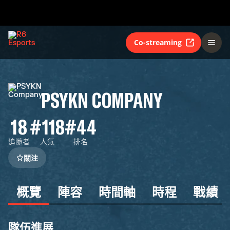
Co-streaming
PSYKN COMPANY
18
#118
#44
追隨者
人氣
排名
關注
概覽
陣容
時間軸
時程
戰績
隊伍進展