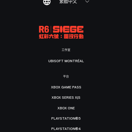
繁體中文
工作室
UBISOFT MONTRÉAL
平台
XBOX GAME PASS
XBOX SERIES X|S
XBOX ONE
PLAYSTATION®5
PLAYSTATION®4