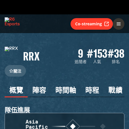
Co-streaming
9
#153
#38
RRX
追隨者
人氣
排名
關注
概覽
陣容
時間軸
時程
戰績
隊伍進展
Asia
Pacific