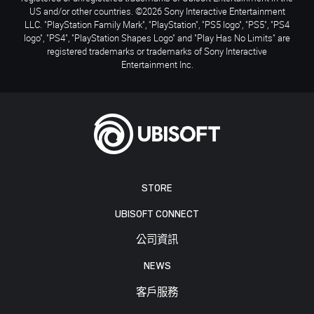
US and/or other countries. ©2026 Sony Interactive Entertainment
LLC. "PlayStation Family Mark", "PlayStation", "PS5 logo", "PS5", "PS4
logo", "PS4", "PlayStation Shapes Logo" and "Play Has No Limits" are
registered trademarks or trademarks of Sony Interactive
Entertainment Inc.
STORE
UBISOFT CONNECT
公司資訊
NEWS
客戶服務