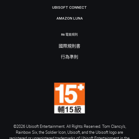
UBISOFT CONNECT
AMAZON LUNA
R6 電競規則
國際規則書
行為準則
©2026 Ubisoft Entertainment. All Rights Reserved. Tom Clancy’s,
Rainbow Six, the Soldier Icon, Ubisoft, and the Ubisoft logo are
registered or unregistered trademarks of Ubisoft Entertainment in the