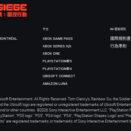
平台
R6 電競規則
MONTRÉAL
XBOX GAME PASS
國際規則書
XBOX SERIES X|S
行為準則
XBOX ONE
PLAYSTATION®5
PLAYSTATION®4
UBISOFT CONNECT
AMAZON LUNA
soft Entertainment. All Rights Reserved. Tom Clancy’s, Rainbow Six, the Soldier 
nd the Ubisoft logo are registered or unregistered trademarks of Ubisoft Enterta
and/or other countries. ©2026 Sony Interactive Entertainment LLC. "PlayStation 
ayStation", "PS5 logo", "PS5", "PS4 logo", "PS4", "PlayStation Shapes Logo" and "Pl
ts" are registered trademarks or trademarks of Sony Interactive Entertainment I