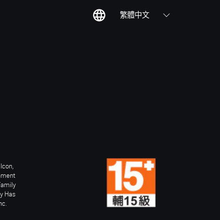
繁體中文
Icon,
inment
Family
ay Has
nc.