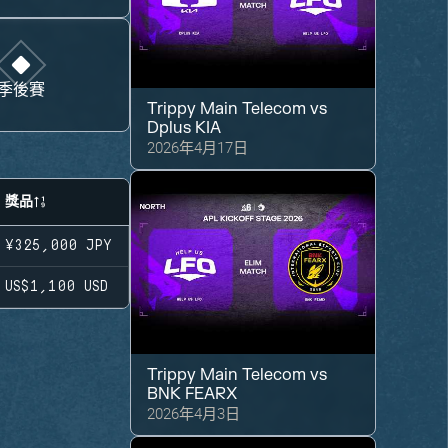
季後賽
Trippy Main Telecom
vs
Dplus KIA
2026年4月17日
獎品
¥325,000
JPY
US$1,100
USD
Trippy Main Telecom
vs
BNK FEARX
2026年4月3日