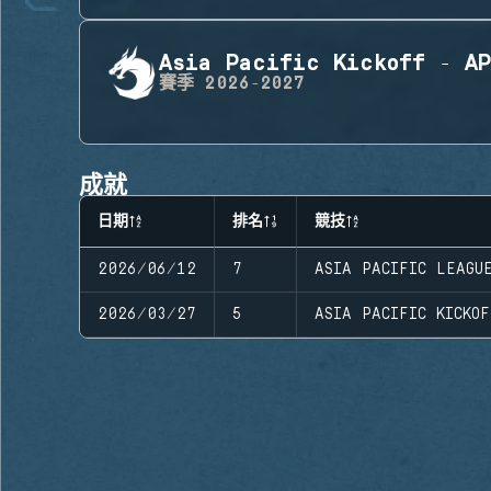
Asia Pacific Kickoff - AP
賽季
2026-2027
成就
日期
排名
競技
2026/06/12
7
ASIA PACIFIC LEAGU
2026/03/27
5
ASIA PACIFIC KICKO