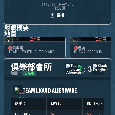
6月27日 下午7:45
1 戰先勝
重播
對戰摘要
地圖
已禁用
已禁用
1
2
領事館
邊境
TEAM LIQUID ALIENWARE
BLACK DRAGONS
俱樂部會所
7
:
3
已結束
地圖
1
TEAM LIQUID ALIENWARE
選手
EPS
KD (+/-)
FELIPOX
96
5-5 (0)