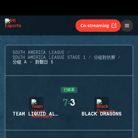
Co-streaming
SOUTH AMERICA LEAGUE
SOUTH AMERICA LEAGUE STAGE 1
分組對抗賽
分組 A - 對戰日 5
已結束
7
3
:
TEAM LIQUID ALIENWARE
BLACK DRAGONS