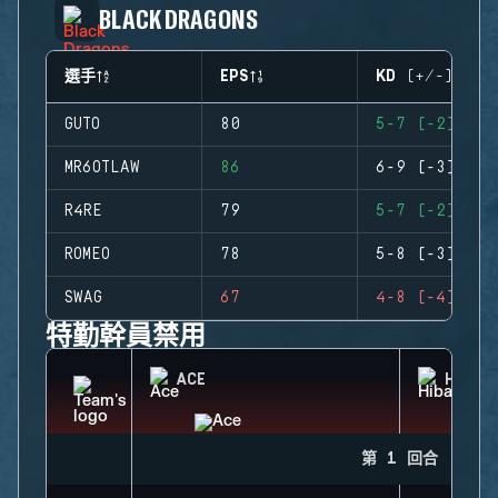
BLACK DRAGONS
選手
EPS
KD (+/-)
GUTO
80
5-7 (-2)
MR6OTLAW
86
6-9 (-3)
R4RE
79
5-7 (-2)
ROMEO
78
5-8 (-3)
SWAG
67
4-8 (-4)
特勤幹員禁用
ACE
HIBAN
第 1 回合