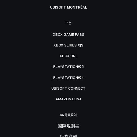
UBISOFT MONTRÉAL
平台
XBOX GAME PASS
XBOX SERIES X|S
XBOX ONE
PLAYSTATION®5
PLAYSTATION®4
UBISOFT CONNECT
AMAZON LUNA
R6 電競規則
國際規則書