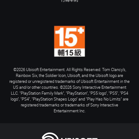
行為準則
©2026 Ubisoft Entertainment. All Rights Reserved. Tom Clancy’s,
Rainbow Six, the Soldier Icon, Ubisoft, and the Ubisoft logo are
registered or unregistered trademarks of Ubisoft Entertainment in the
US and/or other countries. ©2026 Sony Interactive Entertainment
LLC. "PlayStation Family Mark", "PlayStation", "PS5 logo", "PS5", "PS4
logo", "PS4", "PlayStation Shapes Logo" and "Play Has No Limits" are
registered trademarks or trademarks of Sony Interactive
Entertainment Inc.