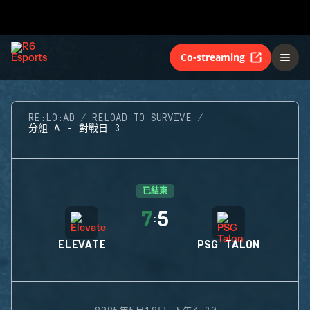
Co-streaming
RE:LO:AD
RELOAD TO SURVIVE
分組 A - 對戰日 3
已結束
7
5
:
ELEVATE
PSG TALON