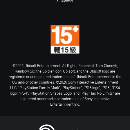
行為準則
©2026 Ubisoft Entertainment. All Rights Reserved. Tom Clancy’s,
Rainbow Six, the Soldier Icon, Ubisoft, and the Ubisoft logo are
registered or unregistered trademarks of Ubisoft Entertainment in the
US and/or other countries. ©2026 Sony Interactive Entertainment
LLC. "PlayStation Family Mark", "PlayStation", "PS5 logo", "PS5", "PS4
logo", "PS4", "PlayStation Shapes Logo" and "Play Has No Limits" are
registered trademarks or trademarks of Sony Interactive
Entertainment Inc.