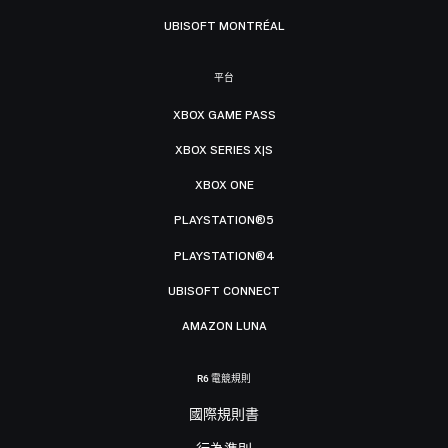
UBISOFT MONTRÉAL
平台
XBOX GAME PASS
XBOX SERIES X|S
XBOX ONE
PLAYSTATION®5
PLAYSTATION®4
UBISOFT CONNECT
AMAZON LUNA
R6 電競規則
國際規則書