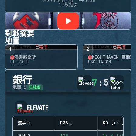
2025年5月12日 下午4:30
1 戰先勝
對戰摘要
地圖
已禁用
已禁用
1
2
俱樂部會所
NIGHTHAVEN 實驗室
ELEVATE
PSG TALON
銀行
7
:
5
已結束
地圖
1
ELEVATE
選手
EPS
KD (+/-)