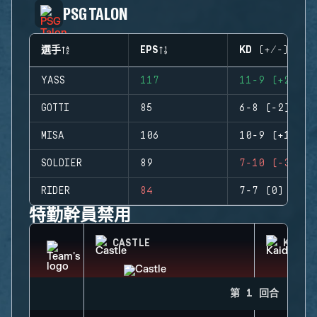
PSG TALON
選手
EPS
KD (+/-)
YASS
117
11-9 (+2)
GOTTI
85
6-8 (-2)
MISA
106
10-9 (+1)
SOLDIER
89
7-10 (-3)
RIDER
84
7-7 (0)
特勤幹員禁用
CASTLE
KAID
第 1 回合