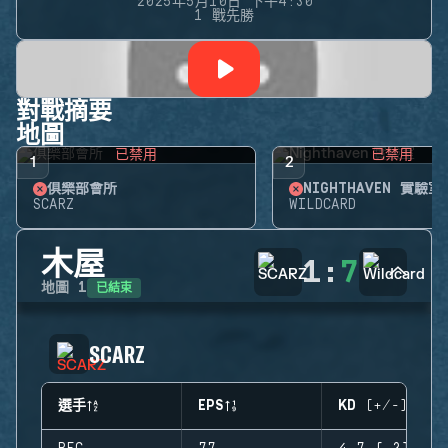
2025年5月10日 下午4:30
1 戰先勝
對戰摘要
地圖
已禁用
已禁用
1
2
俱樂部會所
NIGHTHAVEN 實驗室
SCARZ
WILDCARD
木屋
1
:
7
已結束
地圖
1
SCARZ
選手
EPS
KD (+/-)