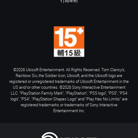
行為準則
©2026 Ubisoft Entertainment. All Rights Reserved. Tom Clancy’s,
Rainbow Six, the Soldier Icon, Ubisoft, and the Ubisoft logo are
registered or unregistered trademarks of Ubisoft Entertainment in the
US and/or other countries. ©2026 Sony Interactive Entertainment
LLC. "PlayStation Family Mark", "PlayStation", "PS5 logo", "PS5", "PS4
logo", "PS4", "PlayStation Shapes Logo" and "Play Has No Limits" are
registered trademarks or trademarks of Sony Interactive
Entertainment Inc.