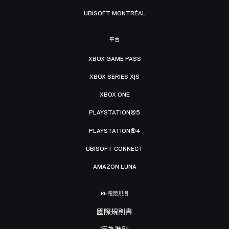
UBISOFT MONTRÉAL
平台
XBOX GAME PASS
XBOX SERIES X|S
XBOX ONE
PLAYSTATION®5
PLAYSTATION®4
UBISOFT CONNECT
AMAZON LUNA
R6 電競規則
國際規則書