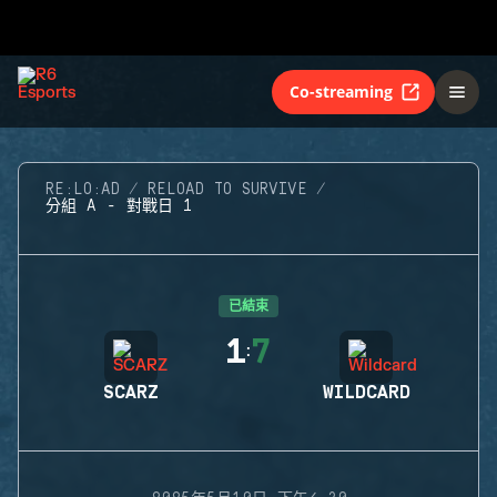
Co-streaming
RE:LO:AD
RELOAD TO SURVIVE
分組 A - 對戰日 1
已結束
1
7
:
SCARZ
WILDCARD