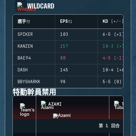
WILDCARD
選手
EPS
KD (+/-)
SPIKER
103
6-5 (+1)
KANZEN
157
10-3 (+7)
BAE94
80
4-5 (-1)
DASH
145
10-4 (+6)
BBYSHARKK
98
5-5 (0)
特勤幹員禁用
AZAMI
TUBAR
第 1 回合