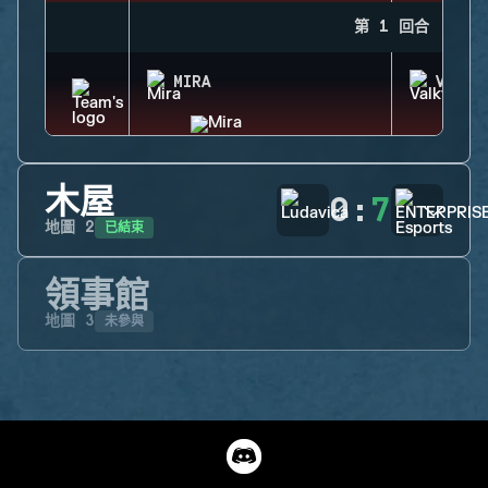
第 1 回合
MIRA
VALKY
木屋
0
:
7
已結束
地圖
2
領事館
未參與
地圖
3