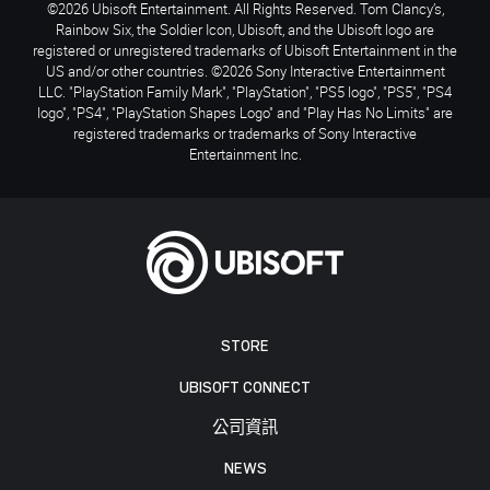
©2026 Ubisoft Entertainment. All Rights Reserved. Tom Clancy’s,
Rainbow Six, the Soldier Icon, Ubisoft, and the Ubisoft logo are
registered or unregistered trademarks of Ubisoft Entertainment in the
US and/or other countries. ©2026 Sony Interactive Entertainment
LLC. "PlayStation Family Mark", "PlayStation", "PS5 logo", "PS5", "PS4
logo", "PS4", "PlayStation Shapes Logo" and "Play Has No Limits" are
registered trademarks or trademarks of Sony Interactive
Entertainment Inc.
STORE
UBISOFT CONNECT
公司資訊
NEWS