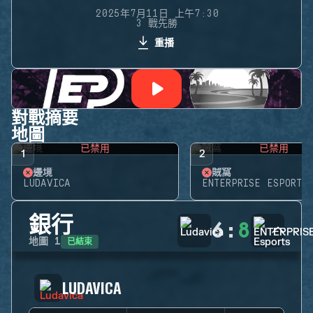
2025年7月11日 上午7:30
3 戰先勝
重播
對戰摘要
地圖
已禁用
已禁用
1
2
邊境
賊窩
LUDAVICA
ENTERPRISE ESPORTS
銀行
6
:
8
已結束
地圖
1
LUDAVICA