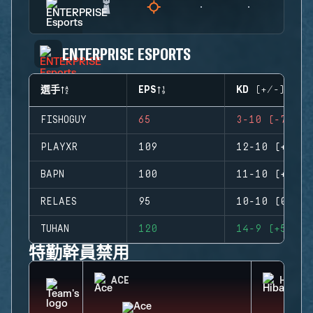
ENTERPRISE ESPORTS
選手
EPS
KD (+/-)
FISHOGUY
65
3-10 (-7)
PLAYXR
109
12-10 (+2)
BAPN
100
11-10 (+1)
RELAES
95
10-10 (0)
TUHAN
120
14-9 (+5)
特勤幹員禁用
ACE
HIBAN