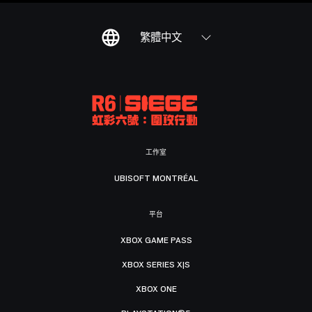
繁體中文
工作室
UBISOFT MONTRÉAL
平台
XBOX GAME PASS
XBOX SERIES X|S
XBOX ONE