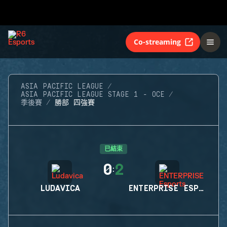
Co-streaming
ASIA PACIFIC LEAGUE
ASIA PACIFIC LEAGUE STAGE 1 - OCE
季後賽
勝部 四強賽
已結束
0
2
:
LUDAVICA
ENTERPRISE ESPORTS