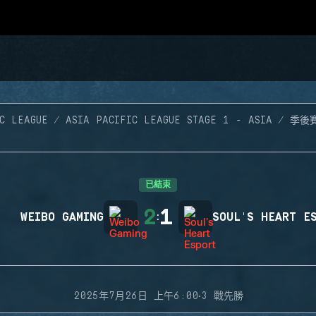
C LEAGUE
ASIA PACIFIC LEAGUE STAGE 1 - ASIA
季後
已結束
2
1
WEIBO GAMING
:
SOUL'S HEART E
·
2025年7月26日 上午6:00
3 戰先勝