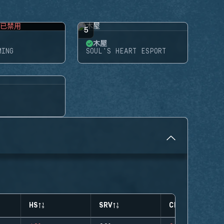
已禁用
5
木屋
MING
SOUL'S HEART ESPORT
HS
SRV
CLUTCHES