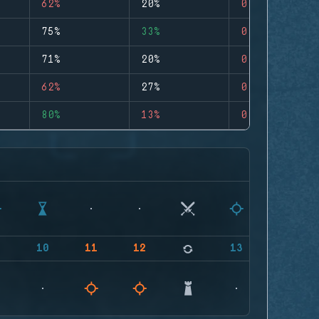
62%
20%
0
75%
33%
0
71%
20%
0
62%
27%
0
80%
13%
0
9
10
11
12
13