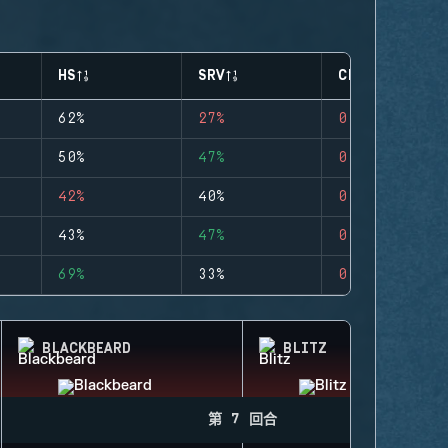
HS
SRV
CLUTCHES
62%
27%
0
50%
47%
0
42%
40%
0
43%
47%
0
69%
33%
0
BLACKBEARD
BLITZ
第 7 回合