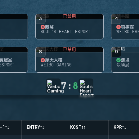
用
已禁用
3
4
賊窩
領事館
SOUL'S HEART ESPORT
WEIBO GA
用
已禁用
8
9
 實驗室
摩天大樓
邊境
ESPORT
WEIBO GAMING
決勝局
7
:
8
-)
ENTRY
KOST
KPR