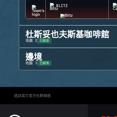
BLITZ
杜斯妥也夫斯基咖啡館
已結束
地圖
2
邊境
已結束
地圖
3
造訪其它官方社群頻道