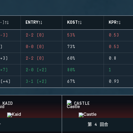
-)
ENTRY
KOST
KPR
-3)
2-2 (0)
53%
0.53
)
0-0 (0)
73%
0.53
+3)
2-2 (0)
60%
0.8
+7)
2-0 (+2)
80%
1
(+4)
3-1 (+2)
67%
0.93
KAID
CASTLE
合
第 4 回合