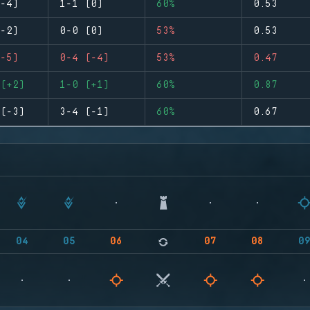
-4)
1-1 (0)
60%
0.53
-2)
0-0 (0)
53%
0.53
-5)
0-4 (-4)
53%
0.47
(+2)
1-0 (+1)
60%
0.87
(-3)
3-4 (-1)
60%
0.67
04
05
06
07
08
0