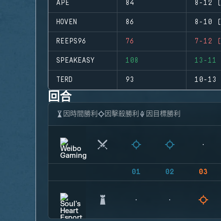
APE
84
8-12 (
HOVEN
86
8-10 (
REEPS96
76
7-12 (
SPEAKEASY
108
13-11 
TERD
93
10-13 
回合
因時間勝利
因擊殺勝利
因目標勝利
01
02
03