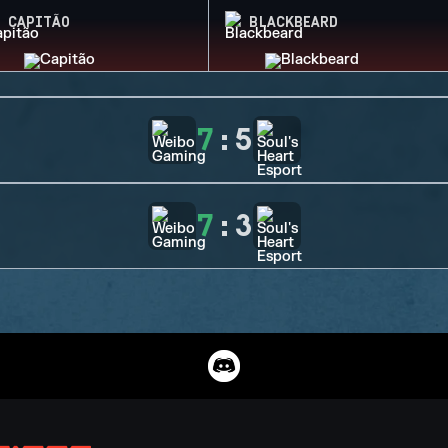
CAPITÃO
BLACKBEARD
7
:
5
7
:
3