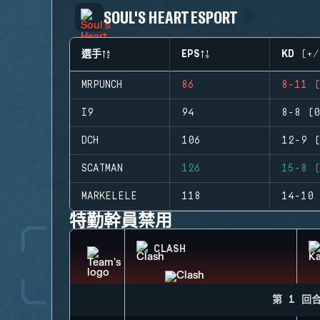
SOUL'S HEART ESPORT
選手
EPS
KD (+/
MRPUNCH
86
8-11 (
I9
94
8-8 (0
DCH
106
12-9 (
SCATMAN
126
15-8 (
MARKELELE
118
14-10 
特勤幹員禁用
CLASH
第 1 回