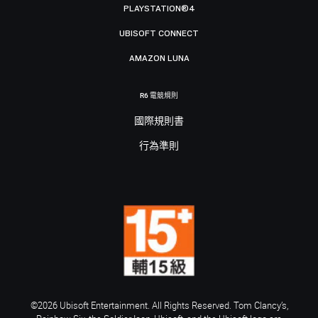
PLAYSTATION®4
UBISOFT CONNECT
AMAZON LUNA
R6 電競規則
國際規則書
行為準則
©2026 Ubisoft Entertainment. All Rights Reserved. Tom Clancy’s,