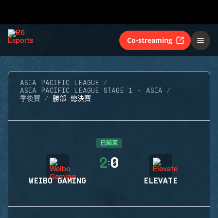
Co-streaming
ASIA PACIFIC LEAGUE
ASIA PACIFIC LEAGUE STAGE 1 - ASIA
季後賽
勝部 總決賽
已結束
2
0
:
WEIBO GAMING
ELEVATE