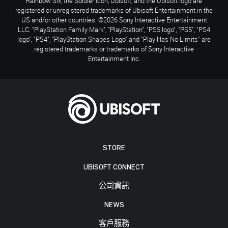
Rainbow Six, the Soldier Icon, Ubisoft, and the Ubisoft logo are
registered or unregistered trademarks of Ubisoft Entertainment in the
US and/or other countries. ©2026 Sony Interactive Entertainment
LLC. "PlayStation Family Mark", "PlayStation", "PS5 logo", "PS5", "PS4
logo", "PS4", "PlayStation Shapes Logo" and "Play Has No Limits" are
registered trademarks or trademarks of Sony Interactive
Entertainment Inc.
STORE
UBISOFT CONNECT
公司資訊
NEWS
客戶服務