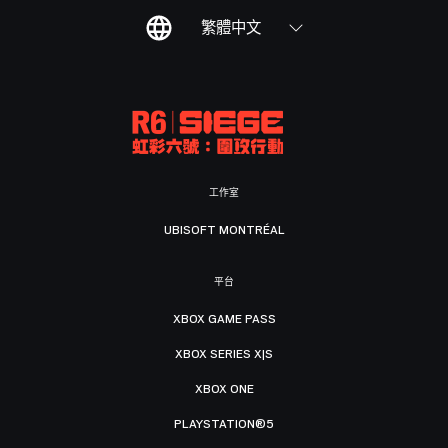
繁體中文
工作室
UBISOFT MONTRÉAL
平台
XBOX GAME PASS
XBOX SERIES X|S
XBOX ONE
PLAYSTATION®5