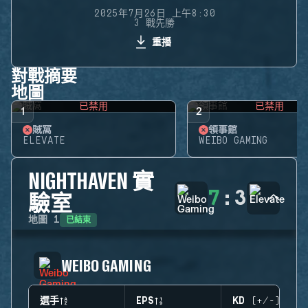
2025年7月26日 上午8:30
3 戰先勝
重播
對戰摘要
地圖
已禁用
已禁用
1
2
賊窩
領事館
ELEVATE
WEIBO GAMING
NIGHTHAVEN 實
7
:
3
驗室
已結束
地圖
1
WEIBO GAMING
選手
EPS
KD (+/-)