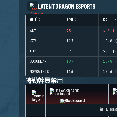
LATENT DRAGON ESPORTS
選手
EPS
KD (+/
AKI
75
4-8 (-
KZB
117
13-8 (
LXK
87
5-7 (-
SDGUNDAM
137
15-8 (
MOMOWINGS
116
10-6 (
特勤幹員禁用
BLACKBEARD
第 1 回