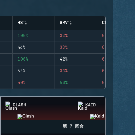
HS
SRV
CLUTCHES
100%
33%
0
46%
33%
0
100%
42%
0
53%
33%
0
40%
50%
0
CLASH
KAID
第 7 回合