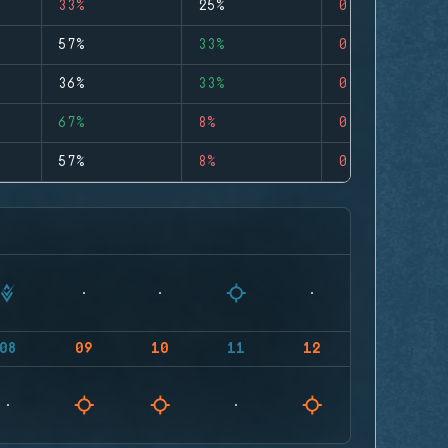
33%
25%
0
57%
33%
0
36%
33%
0
67%
8%
0
57%
8%
0
08
09
10
11
12