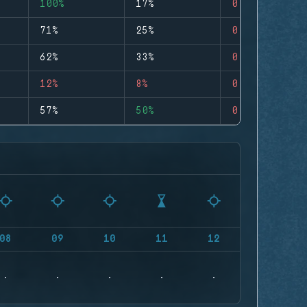
100%
17%
0
71%
25%
0
62%
33%
0
12%
8%
0
57%
50%
0
08
09
10
11
12