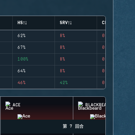
HS
SRV
CLUTCHES
62%
8%
0
67%
8%
0
100%
8%
0
64%
8%
0
46%
42%
0
ACE
BLACKBEARD
第 7 回合