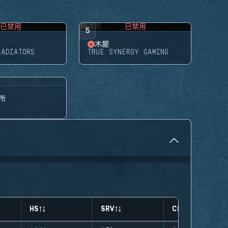
已禁用
已禁用
5
木屋
LADIATORS
TRUE SYNERGY GAMING
所
HS
SRV
CLUTCHES