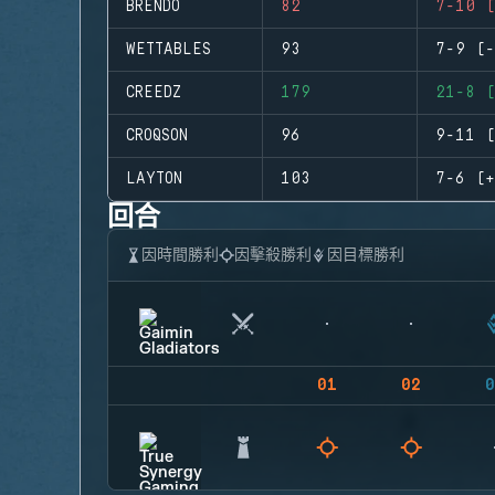
BRENDO
82
7-10 (
WETTABLES
93
7-9 (-
CREEDZ
179
21-8 (
CROQSON
96
9-11 (
LAYTON
103
7-6 (+
回合
因時間勝利
因擊殺勝利
因目標勝利
01
02
0