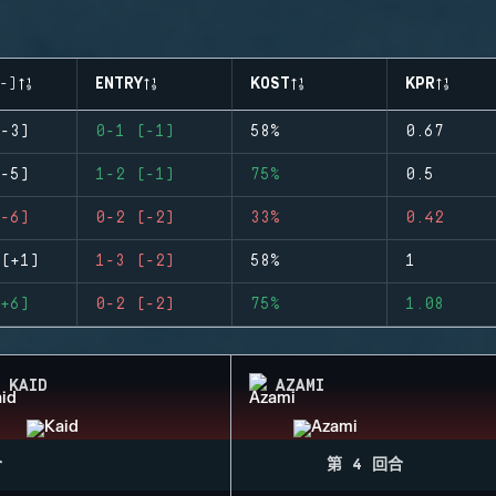
-)
ENTRY
KOST
KPR
-3)
0-1 (-1)
58%
0.67
-5)
1-2 (-1)
75%
0.5
-6)
0-2 (-2)
33%
0.42
(+1)
1-3 (-2)
58%
1
+6)
0-2 (-2)
75%
1.08
KAID
AZAMI
合
第 4 回合