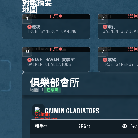
對戰摘要
地圖
已禁用
已禁
1
2
邊境
銀行
TRUE SYNERGY GAMING
GAIMIN GLADIA
已禁用
已禁
6
7
NIGHTHAVEN 實驗室
賊窩
GAIMIN GLADIATORS
TRUE SYNERGY 
俱樂部會所
已結束
地圖
1
GAIMIN GLADIATORS
選手
EPS
KD (+/