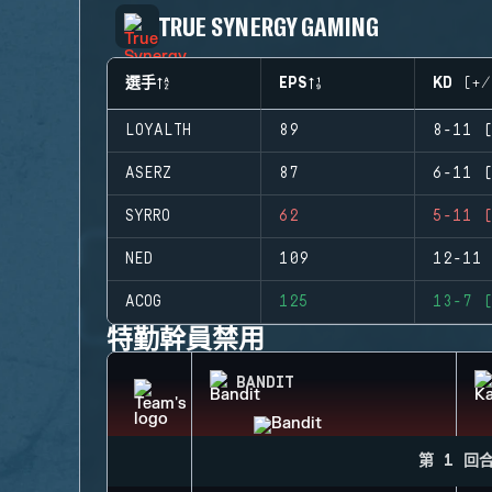
TRUE SYNERGY GAMING
選手
EPS
KD (+/
LOYALTH
89
8-11 (
ASERZ
87
6-11 (
SYRRO
62
5-11 (
NED
109
12-11 
ACOG
125
13-7 (
特勤幹員禁用
BANDIT
第 1 回