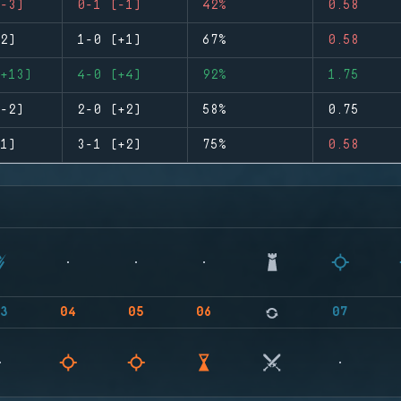
-3)
0-1 (-1)
42%
0.58
2)
1-0 (+1)
67%
0.58
+13)
4-0 (+4)
92%
1.75
-2)
2-0 (+2)
58%
0.75
1)
3-1 (+2)
75%
0.58
3
04
05
06
07