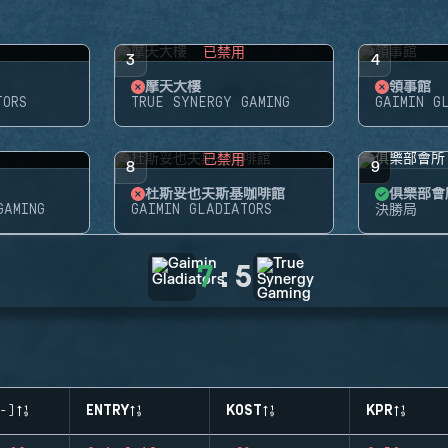
用
已禁用
3
4
摩天大樓
領事館
TORS
TRUE SYNERGY GAMING
GAIMIN G
用
已禁用
8
9
杜斯妥也夫斯基咖啡館
俱樂部會
GAMING
GAIMIN GLADIATORS
決勝局
7
:
5
-)
ENTRY
KOST
KPR