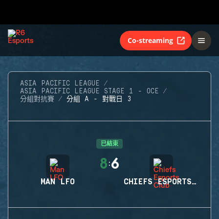
Co-streaming
ASIA PACIFIC LEAGUE
ASIA PACIFIC LEAGUE STAGE 1 - OCE
分組對抗賽
分組 A - 對戰日 3
已結束
8
6
:
MAN LFO
CHIEFS ESPORTS CLUB