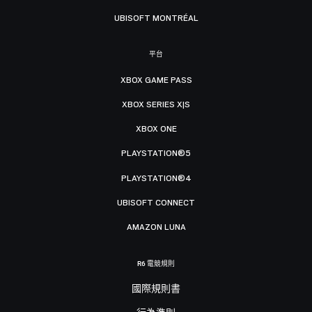
UBISOFT MONTRÉAL
平台
XBOX GAME PASS
XBOX SERIES X|S
XBOX ONE
PLAYSTATION®5
PLAYSTATION®4
UBISOFT CONNECT
AMAZON LUNA
R6 電競規則
國際規則書