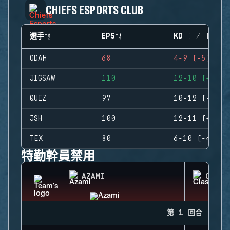
CHIEFS ESPORTS CLUB
選手
EPS
KD (+/-)
ODAH
68
4-9 (-5)
JIGSAW
110
12-10 (+2)
QUIZ
97
10-12 (-2)
JSH
100
12-11 (+1)
TEX
80
6-10 (-4)
特勤幹員禁用
AZAMI
CLASH
第 1 回合