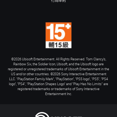
行為準則
©2026 Ubisoft Entertainment. All Rights Reserved. Tom Clancy’s,
Rainbow Six, the Soldier Icon, Ubisoft, and the Ubisoft logo are
registered or unregistered trademarks of Ubisoft Entertainment in the
US and/or other countries. ©2026 Sony Interactive Entertainment
LLC. "PlayStation Family Mark", "PlayStation", "PS5 logo", "PS5", "PS4
logo", "PS4", "PlayStation Shapes Logo" and "Play Has No Limits" are
registered trademarks or trademarks of Sony Interactive
Entertainment Inc.