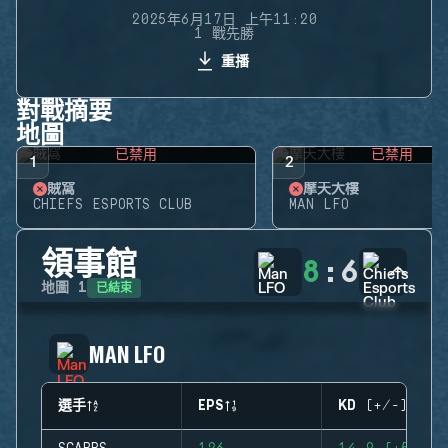
2025年6月17日 上午11:20
1 戰先勝
重播
對戰摘要
地圖
已禁用
已禁用
1
2
賊窩
摩天大樓
CHIEFS ESPORTS CLUB
MAN LFO
領事館
8
:
6
已結束
地圖
1
MAN LFO
選手
EPS
KD (+/-)