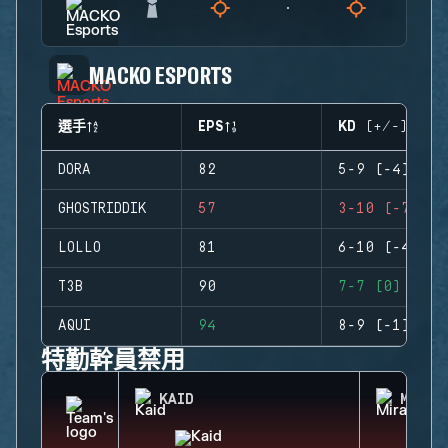
MACKO ESPORTS
選手
EPS
KD (+/-)
DORA
82
5-9 (-4)
GHOSTRIDDIK
57
3-10 (-7)
LOLLO
81
6-10 (-4)
T3B
90
7-7 (0)
AQUI
94
8-9 (-1)
特勤幹員禁用
KAID
MIRA