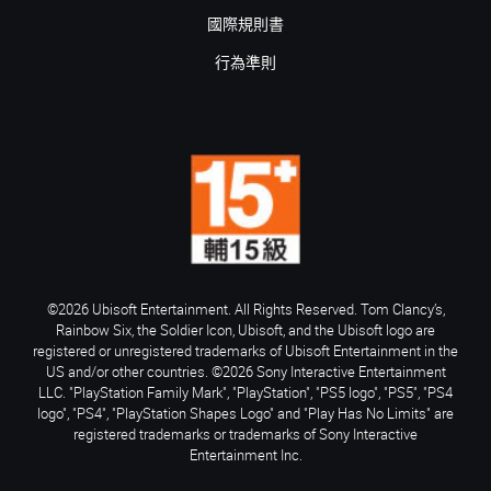
國際規則書
行為準則
©2026 Ubisoft Entertainment. All Rights Reserved. Tom Clancy’s,
Rainbow Six, the Soldier Icon, Ubisoft, and the Ubisoft logo are
registered or unregistered trademarks of Ubisoft Entertainment in the
US and/or other countries. ©2026 Sony Interactive Entertainment
LLC. "PlayStation Family Mark", "PlayStation", "PS5 logo", "PS5", "PS4
logo", "PS4", "PlayStation Shapes Logo" and "Play Has No Limits" are
registered trademarks or trademarks of Sony Interactive
Entertainment Inc.