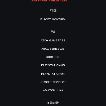
工作室
UBISOFT MONTRÉAL
平台
XBOX GAME PASS
XBOX SERIES X|S
XBOX ONE
PLAYSTATION®5
PLAYSTATION®4
UBISOFT CONNECT
AMAZON LUNA
R6 電競規則