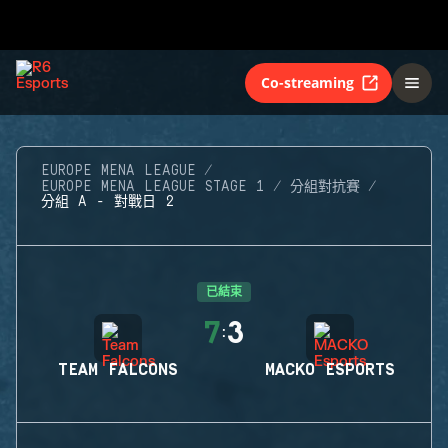
Co-streaming
EUROPE MENA LEAGUE
EUROPE MENA LEAGUE STAGE 1
分組對抗賽
分組 A - 對戰日 2
已結束
7
3
:
TEAM FALCONS
MACKO ESPORTS