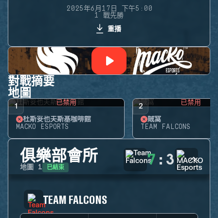
2025年6月17日 下午5:00
1 戰先勝
重播
對戰摘要
地圖
已禁用
已禁用
1
2
杜斯妥也夫斯基咖啡館
賊窩
MACKO ESPORTS
TEAM FALCONS
俱樂部會所
7
:
3
已結束
地圖
1
TEAM FALCONS