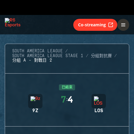
Co-streaming
SOUTH AMERICA LEAGUE
SOUTH AMERICA LEAGUE STAGE 1
分組對抗賽
分組 A - 對戰日 2
已結束
7
4
:
9Z
LOS