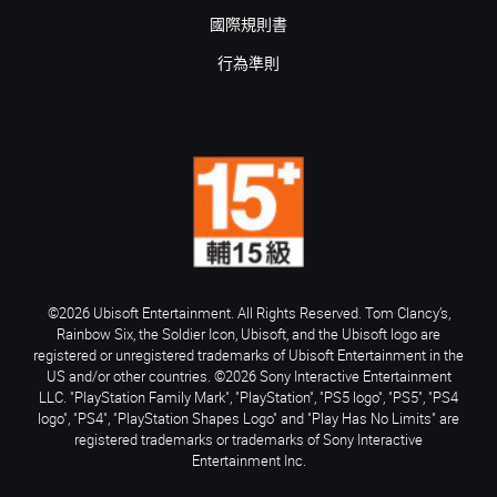
國際規則書
行為準則
©2026 Ubisoft Entertainment. All Rights Reserved. Tom Clancy’s,
Rainbow Six, the Soldier Icon, Ubisoft, and the Ubisoft logo are
registered or unregistered trademarks of Ubisoft Entertainment in the
US and/or other countries. ©2026 Sony Interactive Entertainment
LLC. "PlayStation Family Mark", "PlayStation", "PS5 logo", "PS5", "PS4
logo", "PS4", "PlayStation Shapes Logo" and "Play Has No Limits" are
registered trademarks or trademarks of Sony Interactive
Entertainment Inc.