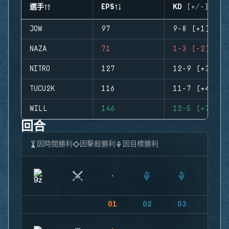
選手
EPS
KD (+/-)
JOW
97
9-8 (+1)
NAZA
71
1-3 (-2)
NITRO
127
12-9 (+3)
TUCU2K
116
11-7 (+4)
WILL
146
12-5 (+7)
回合
因時間勝利
因擊殺勝利
因目標勝利
01
02
03
04