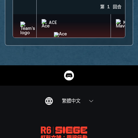
第 1 回合
ACE
MAVER
繁體中文