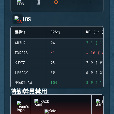
LOS
選手
EPS
KD (+/-)
AR7HR
94
7-8 (-1)
FXRIAS
61
4-10 (-6)
KURTZ
95
7-9 (-2)
LEGACY
82
6-9 (-3)
MR6OTLAW
104
8-9 (-1)
特勤幹員禁用
KAID
BANDI