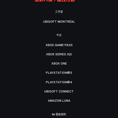
工作室
UBISOFT MONTRÉAL
平台
XBOX GAME PASS
XBOX SERIES X|S
XBOX ONE
PLAYSTATION®5
PLAYSTATION®4
UBISOFT CONNECT
AMAZON LUNA
R6 電競規則