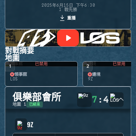
2025年6月15日 下午6:30
1 戰先勝
重播
對戰摘要
地圖
已禁用
已禁用
1
2
領事館
邊境
LOS
9Z
俱樂部會所
7
:
4
已結束
地圖
1
9Z