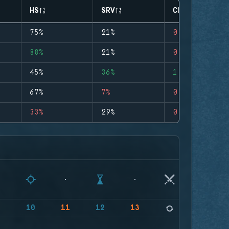
HS
SRV
CLUTCHES
75%
21%
0
88%
21%
0
45%
36%
1
67%
7%
0
33%
29%
0
9
10
11
12
13
14