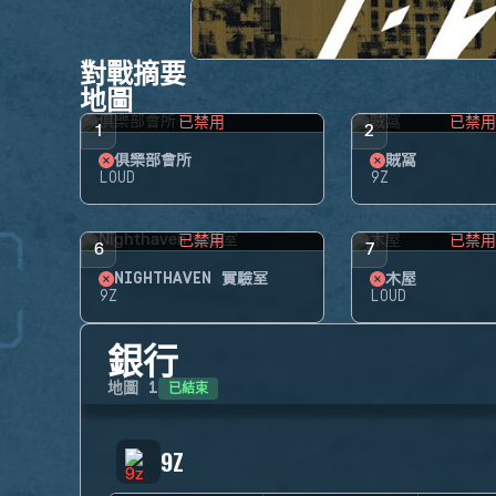
對戰摘要
地圖
已禁用
已禁
1
2
俱樂部會所
賊窩
LOUD
9Z
已禁用
已禁
6
7
NIGHTHAVEN 實驗室
木屋
9Z
LOUD
銀行
已結束
地圖
1
9Z