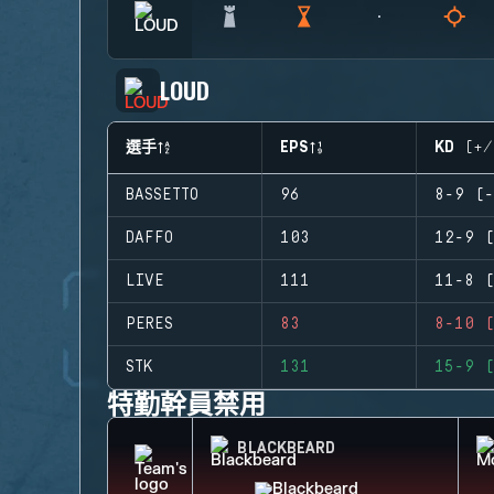
LOUD
選手
EPS
KD (+/
BASSETTO
96
8-9 (-
DAFFO
103
12-9 (
LIVE
111
11-8 (
PERES
83
8-10 (
STK
131
15-9 (
特勤幹員禁用
BLACKBEARD