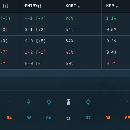
-)
ENTRY
KOST
KPR
(+5)
4-1 (+3)
86%
1.14
-3)
3-1 (+2)
64%
0.57
+3)
2-0 (+2)
57%
0.86
-7)
1-2 (-1)
43%
0.43
-7)
0-0 (0)
50%
0.21
04
05
06
07
08
0