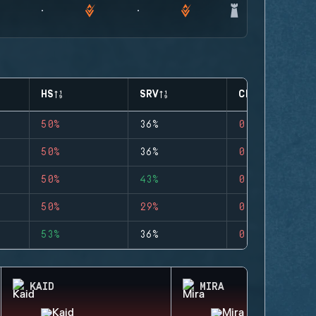
HS
SRV
CLUTCHES
50%
36%
0
50%
36%
0
50%
43%
0
50%
29%
0
53%
36%
0
KAID
MIRA