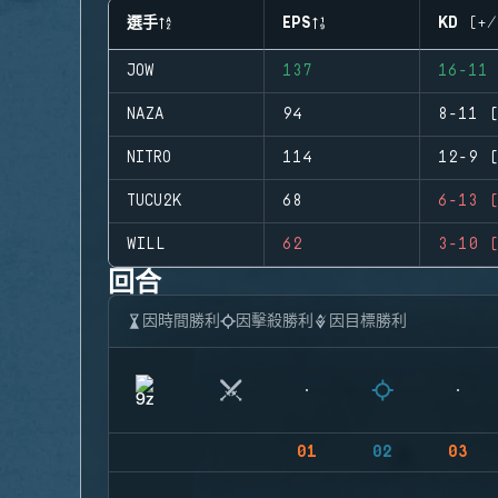
選手
EPS
KD (+/
JOW
137
16-11 
NAZA
94
8-11 (
NITRO
114
12-9 (
TUCU2K
68
6-13 (
WILL
62
3-10 (
回合
因時間勝利
因擊殺勝利
因目標勝利
01
02
03