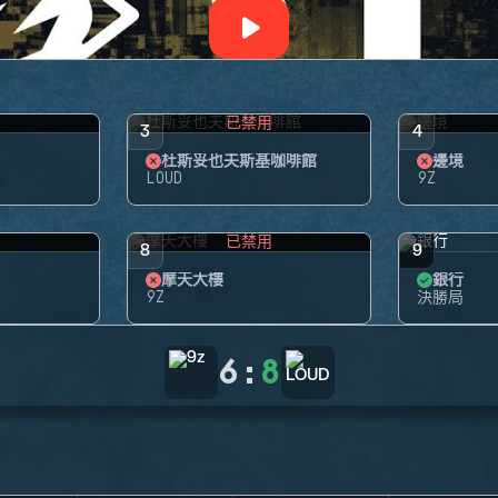
用
已禁用
3
4
杜斯妥也夫斯基咖啡館
邊境
LOUD
9Z
用
已禁用
8
9
摩天大樓
銀行
9Z
決勝局
6
:
8