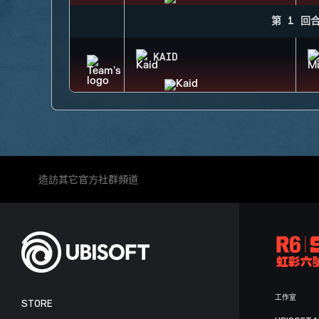
第 1 回
KAID
造訪其它官方社群頻道
工作室
STORE