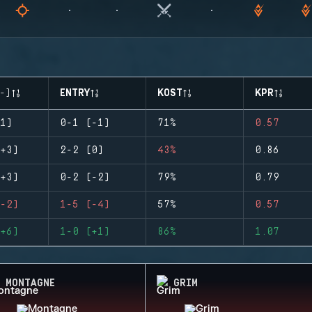
-)
ENTRY
KOST
KPR
1)
0-1 (-1)
71%
0.57
+3)
2-2 (0)
43%
0.86
+3)
0-2 (-2)
79%
0.79
-2)
1-5 (-4)
57%
0.57
+6)
1-0 (+1)
86%
1.07
MONTAGNE
GRIM