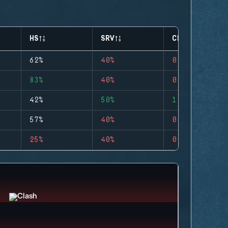
HS
SRV
CLUTCHES
62%
40%
0
83%
40%
0
42%
50%
1
57%
40%
0
25%
40%
0