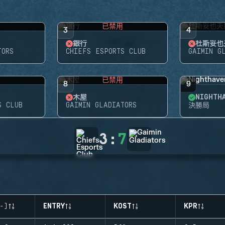
用
已禁用
3
4
銀行
杜斯妥也
TORS
CHIEFS ESPORTS CLUB
GAIMIN G
用
已禁用
8
9
木屋
NIGHT
S CLUB
GAIMIN GLADIATORS
決勝局
3
:
7
-)
ENTRY
KOST
KPR