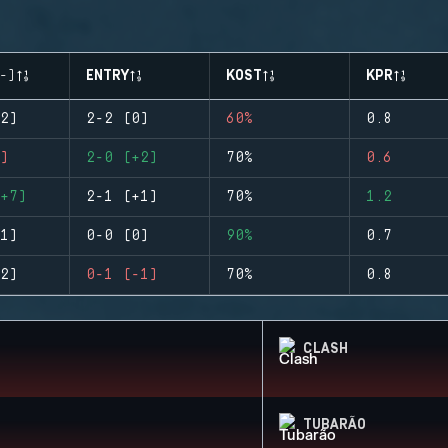
-)
ENTRY
KOST
KPR
2)
2-2 (0)
60%
0.8
)
2-0 (+2)
70%
0.6
+7)
2-1 (+1)
70%
1.2
1)
0-0 (0)
90%
0.7
2)
0-1 (-1)
70%
0.8
CLASH
TUBARÃO