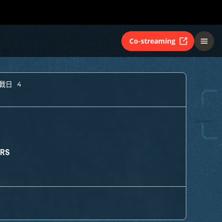
Co-streaming
戰日 4
ORS