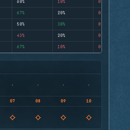
60%
10%
0
67%
20%
0
50%
30%
0
43%
20%
0
67%
10%
0
07
08
09
10