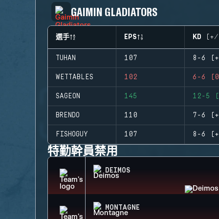
GAIMIN GLADIATORS
選手
EPS
KD (+/
TUHAN
107
8-6 (+
WETTABLES
102
6-6 (0
SAGEON
145
12-5 (
BRENDO
110
7-6 (+
FISHOGUY
107
8-6 (+
特勤幹員禁用
DEIMOS
MONTAGNE