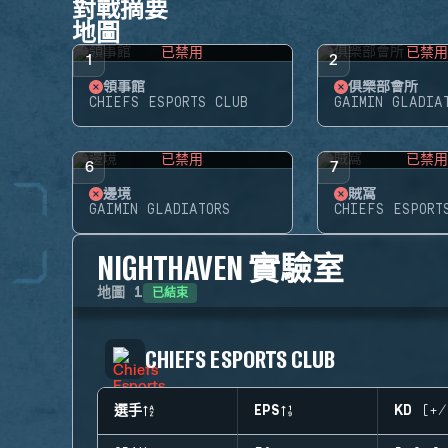
對戰摘要
地圖
已禁用
已禁
1
2
領事館
俱樂部會所
CHIEFS ESPORTS CLUB
GAIMIN GLADIA
已禁用
已禁
6
7
邊境
賊窩
GAIMIN GLADIATORS
CHIEFS ESPORT
NIGHTHAVEN 實驗室
已結束
地圖
1
CHIEFS ESPORTS CLUB
選手
EPS
KD (+/