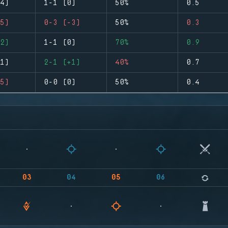
4)
1-1 (0)
50%
0.5
5)
0-3 (-3)
50%
0.3
2)
1-1 (0)
70%
0.9
1)
2-1 (+1)
40%
0.7
5)
0-0 (0)
50%
0.4
03
04
05
06