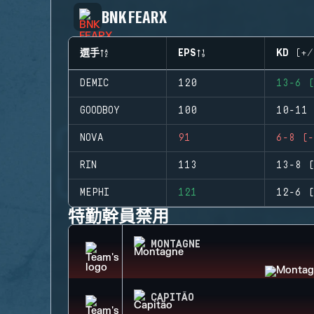
BNK FEARX
選手
EPS
KD (+/
DEMIC
120
13-6 (
GOODBOY
100
10-11 
NOVA
91
6-8 (-
RIN
113
13-8 (
MEPHI
121
12-6 (
特勤幹員禁用
MONTAGNE
CAPITÃO