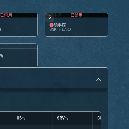
已禁用
已禁用
5
領事館
N
BNK FEARX
所
HS
SRV
CLUTCHES