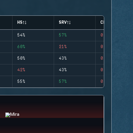
HS
SRV
CLUTCHES
54%
57%
0
60%
21%
0
50%
43%
0
42%
43%
0
55%
57%
0