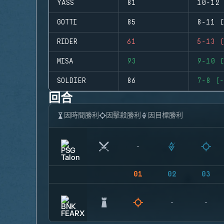
YASS
81
10-12 
GOTTI
85
8-11 (
RIDER
61
5-13 (
MISA
93
9-10 (
SOLDIER
86
7-8 (-
回合
因時間勝利
因擊殺勝利
因目標勝利
01
02
03