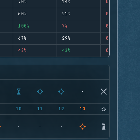
70%
14%
0
50%
21%
0
100%
7%
0
67%
29%
0
43%
43%
0
9
10
11
12
13
14