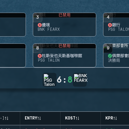
用
已禁用
3
4
邊境
銀行
BNK FEARX
PSG TALO
用
已禁用
8
9
杜斯妥也夫斯基咖啡館
俱樂部會
PSG TALON
決勝局
6
:
8
-)
ENTRY
KOST
KPR