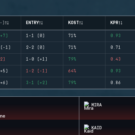
-)
ENTRY
KOST
KPR
+7)
1-1 (0)
71%
0.93
(-1)
2-2 (0)
71%
0.71
2)
1-0 (+1)
79%
0.43
+5)
1-2 (-1)
64%
0.93
+6)
3-1 (+2)
79%
0.86
MIRA
KAID