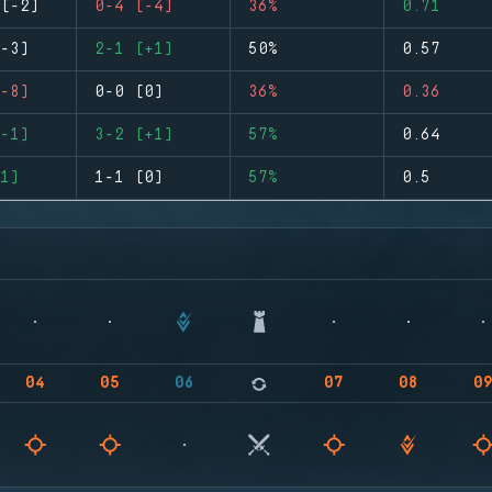
(-2)
0-4 (-4)
36%
0.71
-3)
2-1 (+1)
50%
0.57
-8)
0-0 (0)
36%
0.36
-1)
3-2 (+1)
57%
0.64
1)
1-1 (0)
57%
0.5
04
05
06
07
08
0