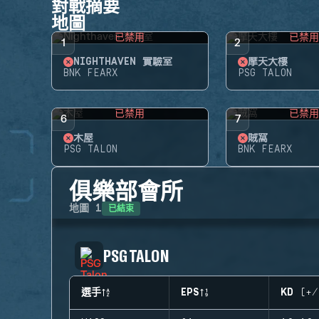
對戰摘要
地圖
已禁用
已禁
1
2
NIGHTHAVEN 實驗室
摩天大樓
BNK FEARX
PSG TALON
已禁用
已禁
6
7
木屋
賊窩
PSG TALON
BNK FEARX
俱樂部會所
已結束
地圖
1
PSG TALON
選手
EPS
KD (+/