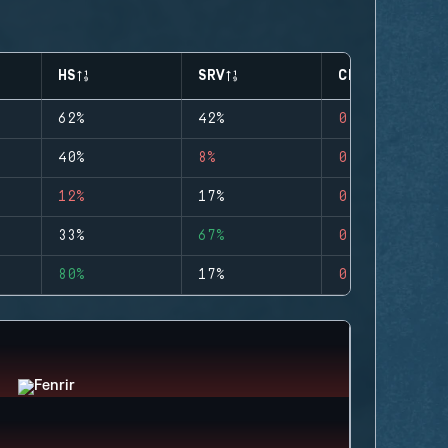
HS
SRV
CLUTCHES
62%
42%
0
40%
8%
0
12%
17%
0
33%
67%
0
80%
17%
0