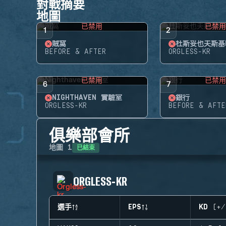
對戰摘要
地圖
已禁用
已禁
1
2
賊窩
杜斯妥也夫斯基
BEFORE & AFTER
ORGLESS-KR
已禁用
已禁
6
7
NIGHTHAVEN 實驗室
銀行
ORGLESS-KR
BEFORE & AFTE
俱樂部會所
已結束
地圖
1
ORGLESS-KR
選手
EPS
KD (+/