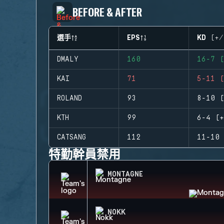
BEFORE & AFTER
選手
EPS
KD (+/
DMALY
160
16-7 (
KAI
71
5-11 (
ROLAND
93
8-10 (
KTH
99
6-4 (+
CATSANG
112
11-10 
特勤幹員禁用
MONTAGNE
NOKK