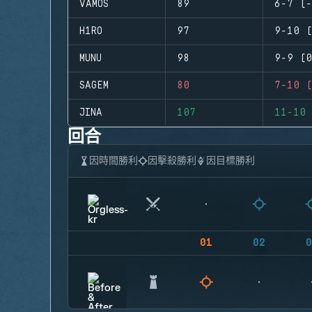
VAMOS
89
6-7 (-
H1RO
97
9-10 (
MUNU
98
9-9 (0
SAGEM
80
7-10 (
JINA
107
11-10 
回合
因時間勝利
因擊殺勝利
因目標勝利
01
02
0