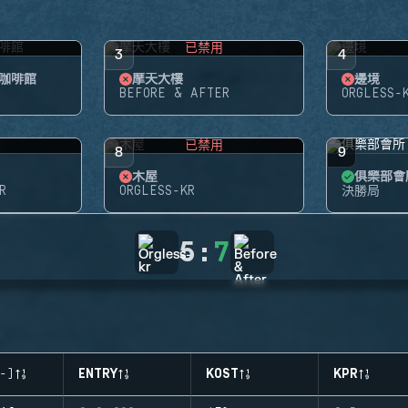
用
已禁用
3
4
咖啡館
摩天大樓
邊境
BEFORE & AFTER
ORGLESS-
用
已禁用
8
9
木屋
俱樂部會
R
ORGLESS-KR
決勝局
5
:
7
-)
ENTRY
KOST
KPR