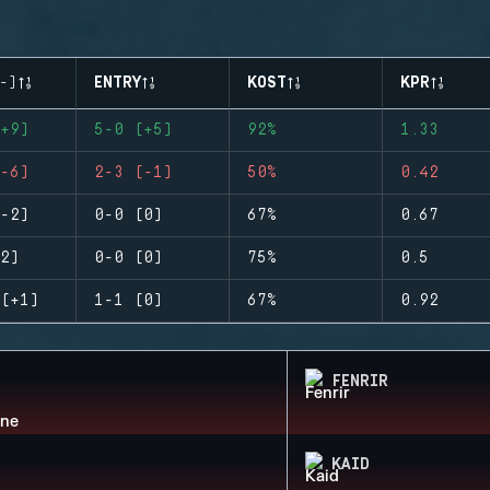
-)
ENTRY
KOST
KPR
+9)
5-0 (+5)
92%
1.33
-6)
2-3 (-1)
50%
0.42
-2)
0-0 (0)
67%
0.67
2)
0-0 (0)
75%
0.5
(+1)
1-1 (0)
67%
0.92
FENRIR
KAID