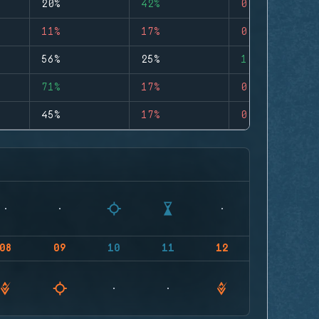
20%
42%
0
11%
17%
0
56%
25%
1
71%
17%
0
45%
17%
0
08
09
10
11
12