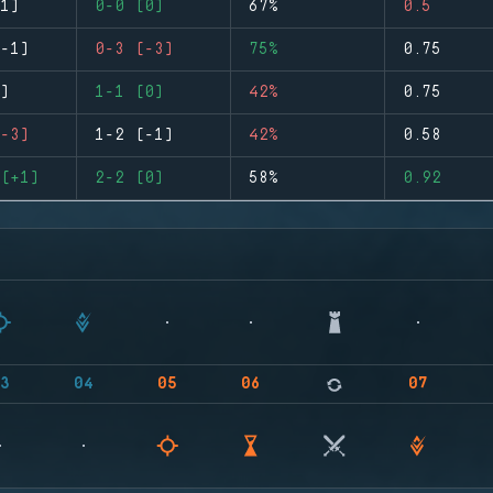
1)
0-0 (0)
67%
0.5
-1)
0-3 (-3)
75%
0.75
)
1-1 (0)
42%
0.75
-3)
1-2 (-1)
42%
0.58
(+1)
2-2 (0)
58%
0.92
3
04
05
06
07