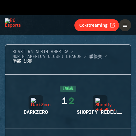
Co-streaming
BLAST R6 NORTH AMERICA
NORTH AMERICA CLOSED LEAGUE
季後賽
勝部 決賽
已結束
1
2
:
DARKZERO
SHOPIFY REBELLION