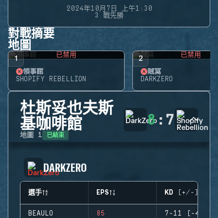
2024年10月7日 上午1:30
3 戰先勝
對戰摘要
地圖
已禁用
已禁用
1
2
領事館
賊窩
SHOPIFY REBELLION
DARKZERO
杜斯妥也夫斯
8
:
7
基咖啡館
已結束
地圖
1
DARKZERO
選手
EPS
KD (+/-)
BEAULO
85
7-11 (-4)