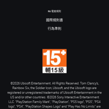
R6 電競規則
國際規則書
行為準則
©2026 Ubisoft Entertainment. All Rights Reserved. Tom Clancy’s,
Rainbow Six, the Soldier Icon, Ubisoft, and the Ubisoft logo are
registered or unregistered trademarks of Ubisoft Entertainment in the
US and/or other countries. ©2026 Sony Interactive Entertainment
LLC. "PlayStation Family Mark", "PlayStation", "PS5 logo", "PS5", "PS4
logo", "PS4", "PlayStation Shapes Logo" and "Play Has No Limits" are