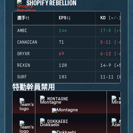
SHOPIFY REBELLION
選手
EPS
KD (+/-)
AMBI
144
17-8 (+9)
CANADIAN
71
5-11 (-6)
GRYXR
69
6-12 (-6)
REXEN
120
14-9 (+5)
SURF
103
11-11 (0)
特勤幹員禁用
MONTAGNE
MIRA
DOKKAEBI
AZAMI