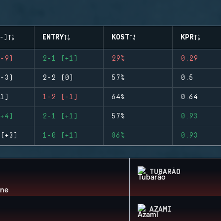
-)
ENTRY
KOST
KPR
-9)
2-1 (+1)
29%
0.29
-3)
2-2 (0)
57%
0.5
1)
1-2 (-1)
64%
0.64
+4)
2-1 (+1)
57%
0.93
(+3)
1-0 (+1)
86%
0.93
TUBARÃO
AZAMI