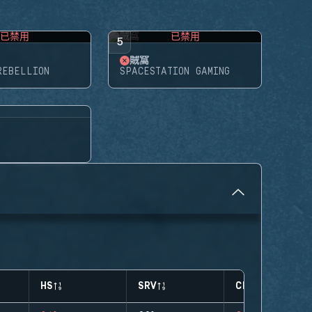
已禁用
已禁用
5
賊窩
REBELLION
SPACESTATION GAMING
HS
SRV
CLUTCHES