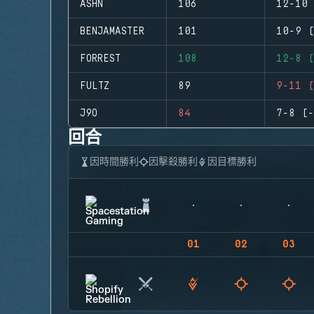
ASHN
106
12-10 
BENJAMASTER
101
10-9 (
FORREST
108
12-8 (
FULTZ
89
9-11 (
J9O
84
7-8 (-
回合
因時間勝利
因擊殺勝利
因目標勝利
01
02
03