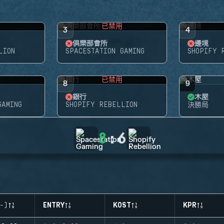
用
已禁用
3
4
俱樂部會所
邊境
LION
SPACESTATION GAMING
SHOPIFY 
用
已禁用
8
9
銀行
木屋
GAMING
SHOPIFY REBELLION
決勝局
8
:
6
-)
ENTRY
KOST
KPR