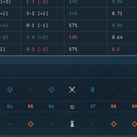
(+2)
1-3 (-2)
64%
0.86
+1)
3-2 (+1)
64%
0.71
+4)
0-1 (-1)
57%
0.86
-2)
2-0 (+2)
50%
0.64
1)
0-2 (-2)
57%
0.5
04
05
06
07
08
0