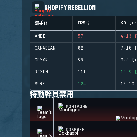
SHOPIFY REBELLION
選手
EPS
KD (+/
AMBI
57
4-13 (
CANADIAN
82
7-10 (
GRYXR
98
9-8 (+
REXEN
111
13-9 (
SURF
124
13-10 
特勤幹員禁用
MONTAGNE
DOKKAEBI