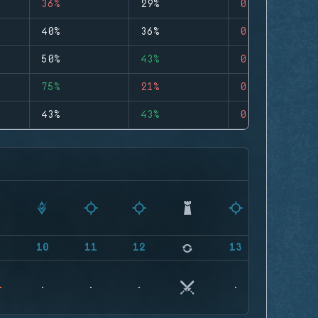
36%
29%
0
40%
36%
0
50%
43%
0
75%
21%
0
43%
43%
0
9
10
11
12
13