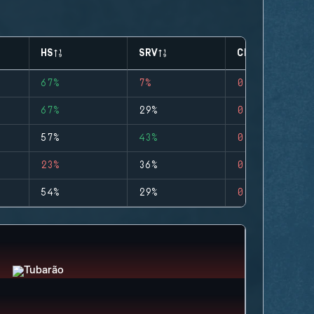
HS
SRV
CLUTCHES
67%
7%
0
67%
29%
0
57%
43%
0
23%
36%
0
54%
29%
0