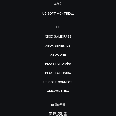
工作室
UBISOFT MONTRÉAL
平台
XBOX GAME PASS
XBOX SERIES X|S
XBOX ONE
PLAYSTATION®5
PLAYSTATION®4
UBISOFT CONNECT
AMAZON LUNA
R6 電競規則
國際規則書