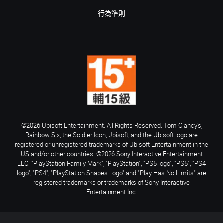
行為準則
©2026 Ubisoft Entertainment. All Rights Reserved. Tom Clancy’s,
Rainbow Six, the Soldier Icon, Ubisoft, and the Ubisoft logo are
registered or unregistered trademarks of Ubisoft Entertainment in the
US and/or other countries. ©2026 Sony Interactive Entertainment
LLC. "PlayStation Family Mark", "PlayStation", "PS5 logo", "PS5", "PS4
logo", "PS4", "PlayStation Shapes Logo" and "Play Has No Limits" are
registered trademarks or trademarks of Sony Interactive
Entertainment Inc.