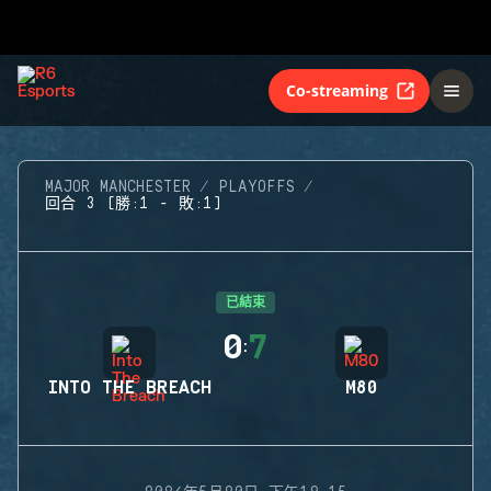
Co-streaming
MAJOR MANCHESTER
PLAYOFFS
回合 3 (勝:1 - 敗:1)
已結束
0
7
:
INTO THE BREACH
M80