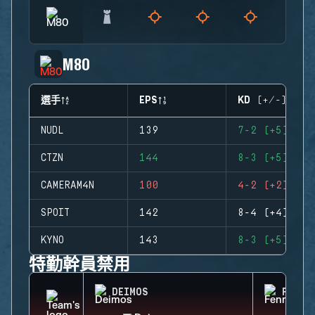
M80
選手
EPS
KD (+/-)
NUDL
139
7-2 (+5)
CTZN
144
8-3 (+5)
CAMERAM4N
100
4-2 (+2)
SPOIT
142
8-4 (+4)
KYNO
143
8-3 (+5)
特勤幹員禁用
DEIMOS
FENRI