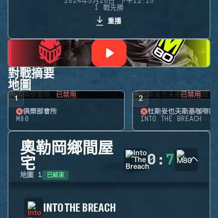
2024年5月20日 下午12:15
1 戰先勝
重播
對戰摘要
地圖
已禁用
已禁用
1
2
俱樂部會所
杜斯妥也夫斯基咖啡館
M80
INTO THE BREACH
奧勒岡鄉間屋
0
:
7
宅
已結束
地圖
1
INTO THE BREACH