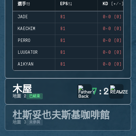
選手
EPS
KD (+/-)
JADE
81
0-0 (0)
KAECHIM
81
0-0 (0)
PERRO
81
0-0 (0)
LUUGATOR
81
0-0 (0)
A1KYAN
81
0-0 (0)
木屋
7
:
2
已結束
地圖
2
杜斯妥也夫斯基咖啡館
未參與
地圖
3