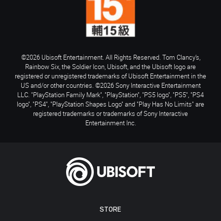
©2026 Ubisoft Entertainment. All Rights Reserved. Tom Clancy’s,
Rainbow Six, the Soldier Icon, Ubisoft, and the Ubisoft logo are
registered or unregistered trademarks of Ubisoft Entertainment in the
US and/or other countries. ©2026 Sony Interactive Entertainment
LLC. "PlayStation Family Mark", "PlayStation", "PS5 logo", "PS5", "PS4
logo", "PS4", "PlayStation Shapes Logo" and "Play Has No Limits" are
registered trademarks or trademarks of Sony Interactive
Entertainment Inc.
STORE