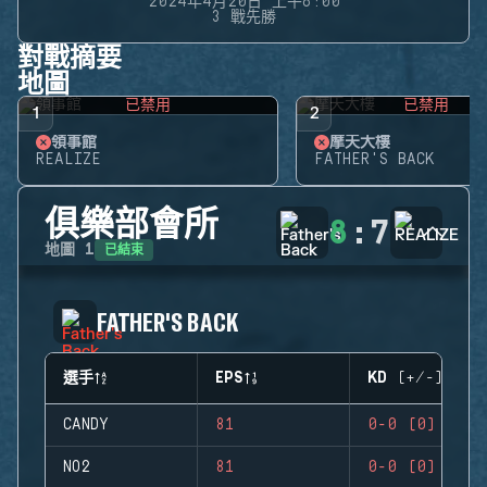
2024年4月20日 上午6:00
3 戰先勝
對戰摘要
地圖
已禁用
已禁用
1
2
領事館
摩天大樓
REALIZE
FATHER'S BACK
俱樂部會所
8
:
7
已結束
地圖
1
FATHER'S BACK
選手
EPS
KD (+/-)
CANDY
81
0-0 (0)
NO2
81
0-0 (0)