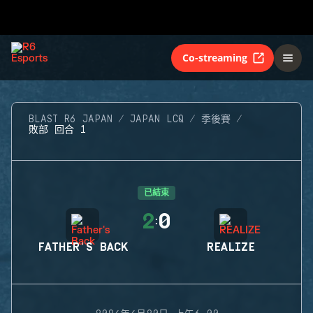
Co-streaming
BLAST R6 JAPAN
JAPAN LCQ
季後賽
敗部 回合 1
已結束
2
0
:
FATHER'S BACK
REALIZE