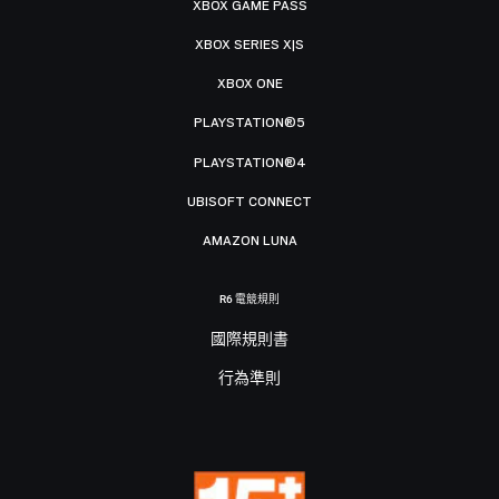
XBOX GAME PASS
XBOX SERIES X|S
XBOX ONE
PLAYSTATION®5
PLAYSTATION®4
UBISOFT CONNECT
AMAZON LUNA
R6 電競規則
國際規則書
行為準則