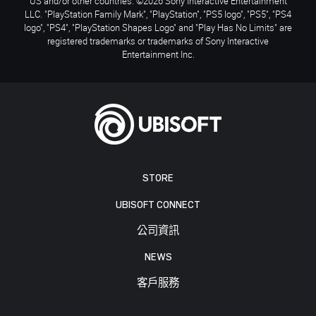
US and/or other countries. ©2026 Sony Interactive Entertainment
LLC. "PlayStation Family Mark", "PlayStation", "PS5 logo", "PS5", "PS4
logo", "PS4", "PlayStation Shapes Logo" and "Play Has No Limits" are
registered trademarks or trademarks of Sony Interactive
Entertainment Inc.
STORE
UBISOFT CONNECT
公司資訊
NEWS
客戶服務