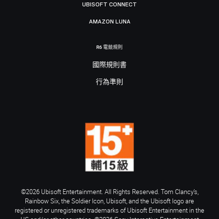
UBISOFT CONNECT
AMAZON LUNA
R6 電競規則
國際規則書
行為準則
©2026 Ubisoft Entertainment. All Rights Reserved. Tom Clancy’s,
Rainbow Six, the Soldier Icon, Ubisoft, and the Ubisoft logo are
registered or unregistered trademarks of Ubisoft Entertainment in the