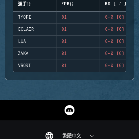
選手
EPS
KD (+/-)
TYOPI
81
0-0 (0)
ECLAIR
81
0-0 (0)
LUA
81
0-0 (0)
ZAKA
81
0-0 (0)
VBORT
81
0-0 (0)
繁體中文