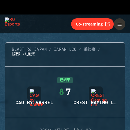
Co-streaming
BLAST R6 JAPAN
JAPAN LCQ
季後賽
勝部 八強賽
已結束
8
7
:
CAG BY VARREL
CREST GAMING LST