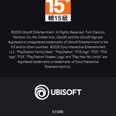
©2026 Ubisoft Entertainment. All Rights Reserved. Tom Clancy’s,
Rainbow Six, the Soldier Icon, Ubisoft, and the Ubisoft logo are
registered or unregistered trademarks of Ubisoft Entertainment in the
US and/or other countries. ©2026 Sony Interactive Entertainment
LLC. "PlayStation Family Mark", "PlayStation", "PS5 logo", "PS5", "PS4
logo", "PS4", "PlayStation Shapes Logo" and "Play Has No Limits" are
registered trademarks or trademarks of Sony Interactive
Entertainment Inc.
STORE