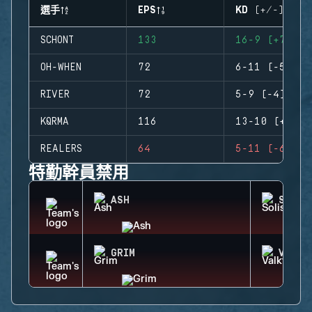
選手
EPS
KD (+/-)
SCHONT
133
16-9 (+7)
OH-WHEN
72
6-11 (-5)
RIVER
72
5-9 (-4)
KQRMA
116
13-10 (+3)
REALERS
64
5-11 (-6)
特勤幹員禁用
ASH
SOLIS
GRIM
VALKY