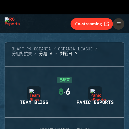
Co-streaming
BLAST R6 OCEANIA
OCEANIA LEAGUE
分組對抗賽
分組 A - 對戰日 7
已結束
8
6
:
TEAM BLISS
PANIC ESPORTS