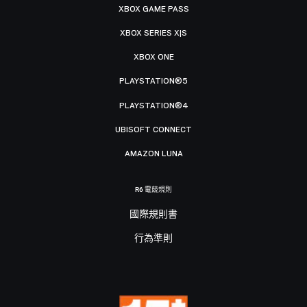
XBOX GAME PASS
XBOX SERIES X|S
XBOX ONE
PLAYSTATION®5
PLAYSTATION®4
UBISOFT CONNECT
AMAZON LUNA
R6 電競規則
國際規則書
行為準則