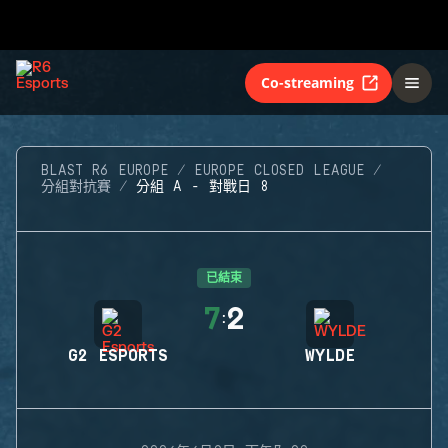
Co-streaming
BLAST R6 EUROPE
EUROPE CLOSED LEAGUE
分組對抗賽
分組 A - 對戰日 8
已結束
7
2
:
G2 ESPORTS
WYLDE