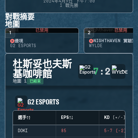
2024年4月9日 下午7:00
1 戰先勝
對戰摘要
地圖
已禁用
已禁用
1
2
邊境
NIGHTHAVEN 實驗室
G2 ESPORTS
WYLDE
杜斯妥也夫斯
7
:
2
基咖啡館
已結束
地圖
1
G2 ESPORTS
選手
EPS
KD (+/-)
DOKI
85
5-7 (-2)