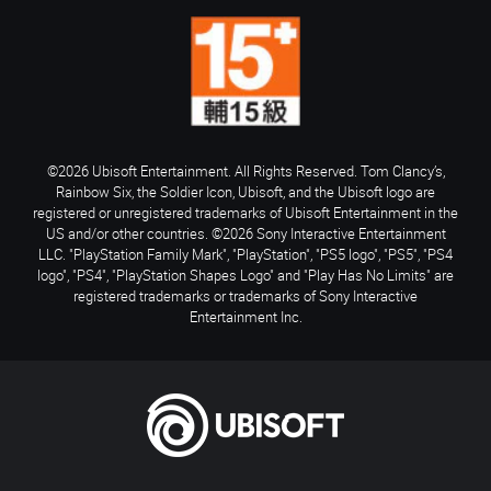
©2026 Ubisoft Entertainment. All Rights Reserved. Tom Clancy’s,
Rainbow Six, the Soldier Icon, Ubisoft, and the Ubisoft logo are
registered or unregistered trademarks of Ubisoft Entertainment in the
US and/or other countries. ©2026 Sony Interactive Entertainment
LLC. "PlayStation Family Mark", "PlayStation", "PS5 logo", "PS5", "PS4
logo", "PS4", "PlayStation Shapes Logo" and "Play Has No Limits" are
registered trademarks or trademarks of Sony Interactive
Entertainment Inc.