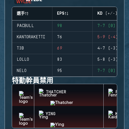
選手
EPS
KD (+/-)
PACBULL
98
7-7 (0)
KANTORAKETTI
76
5-9 (-4)
T3B
69
4-7 (-3)
LOLLO
83
5-8 (-3)
NELO
95
7-7 (0)
特勤幹員禁用
THATCHER
FENRI
YING
KAID