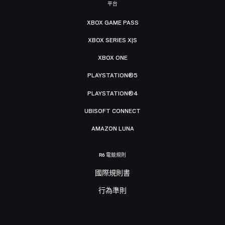
平台
XBOX GAME PASS
XBOX SERIES X|S
XBOX ONE
PLAYSTATION®5
PLAYSTATION®4
UBISOFT CONNECT
AMAZON LUNA
R6 電競規則
國際規則書
行為準則