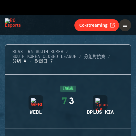
Co-streaming
BLAST R6 SOUTH KOREA
SOUTH KOREA CLOSED LEAGUE
分組對抗賽
分組 A - 對戰日 7
已結束
7
3
:
WEBL
DPLUS KIA