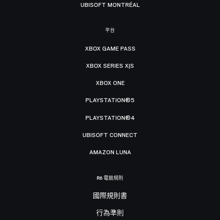
UBISOFT MONTRÉAL
平台
XBOX GAME PASS
XBOX SERIES X|S
XBOX ONE
PLAYSTATION®5
PLAYSTATION®4
UBISOFT CONNECT
AMAZON LUNA
R6 電競規則
國際規則書
行為準則