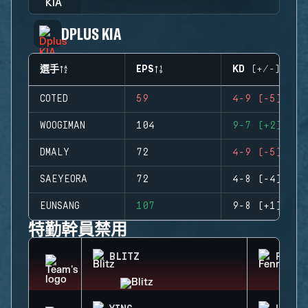
DPLUS KIA
選手
EPS
KD (+/-)
COTED
59
4-9 (-5)
WOOGIMAN
104
9-7 (+2)
DMALY
72
4-9 (-5)
SAEYEORA
72
4-8 (-4)
EUNSANG
107
9-8 (+1)
特勤幹員禁用
BLITZ
FENRI