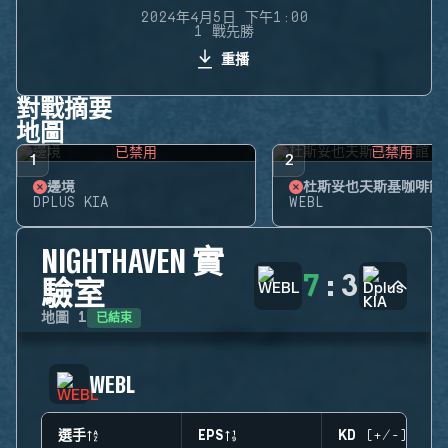
2024年4月5日 下午1:00
1 戰先勝
重播
對戰摘要
地圖
已禁用
已禁用
1
2
邊境
杜斯妥也夫斯基咖啡館
DPLUS KIA
WEBL
NIGHTHAVEN 實
7
:
3
驗室
已結束
地圖
1
WEBL
選手
EPS
KD (+/-)