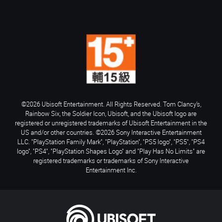
©2026 Ubisoft Entertainment. All Rights Reserved. Tom Clancy’s,
Rainbow Six, the Soldier Icon, Ubisoft, and the Ubisoft logo are
registered or unregistered trademarks of Ubisoft Entertainment in the
US and/or other countries. ©2026 Sony Interactive Entertainment
LLC. "PlayStation Family Mark", "PlayStation", "PS5 logo", "PS5", "PS4
logo", "PS4", "PlayStation Shapes Logo" and "Play Has No Limits" are
registered trademarks or trademarks of Sony Interactive
Entertainment Inc.