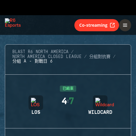
Co-streaming
BLAST R6 NORTH AMERICA
NORTH AMERICA CLOSED LEAGUE
分組對抗賽
分組 A - 對戰日 6
已結束
4
7
:
LOS
WILDCARD