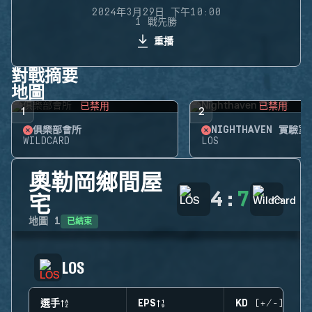
2024年3月29日 下午10:00
1 戰先勝
重播
對戰摘要
地圖
已禁用
已禁用
1
2
俱樂部會所
NIGHTHAVEN 實驗室
WILDCARD
LOS
奧勒岡鄉間屋
4
:
7
宅
已結束
地圖
1
LOS
選手
EPS
KD (+/-)