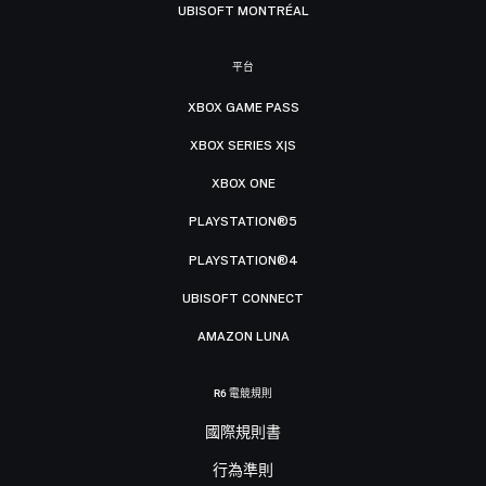
UBISOFT MONTRÉAL
平台
XBOX GAME PASS
XBOX SERIES X|S
XBOX ONE
PLAYSTATION®5
PLAYSTATION®4
UBISOFT CONNECT
AMAZON LUNA
R6 電競規則
國際規則書
行為準則